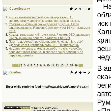
– Н
CyberSecurity
обл
Жизнь возникла на Земле лишь однажды. Но
свободноживущие клетки могли появиться дважды
иск
Сбежал из Испании, но не доехал до дома. Автор
шифровальщика Ransom Cartel получил 16 лет тюрьмы в
Кал
США
Хакеры взломали ИИ-поиск: новый метод GEO удваивает
кри
шансы фишинга попасть в ответы ChatGPT
Память дорожает, рекомендации исчезают. Microsoft
удалила совет устанавливать 32 ГБ в игровые ПК
реш
Не дать человеку сломаться: робот-грузчик ergoCub
перехватывает коробки и спасает вашу поясницу от
нед
перенапряжения
←
1
2
3
4
5
6
7
8
9
10
11
12
13
14
15
16
→
В а
Ошибка
ска
рег
Error while retriving feed http://www.drive.ru/export/rss.xml
авт
Рум
©
Su
fix
.ru
2007-2011
«Пр
При использовании новостей с сайта,