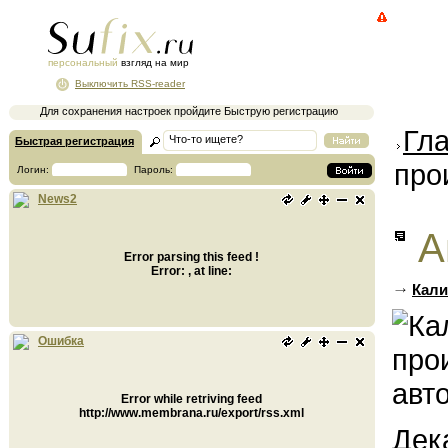
персональный
взгляд на мир
Выключить RSS-reader
Для сохранения настроек пройдите Быструю регистрацию
Гл
Быстрая регистрация
про
Логин:
Пароль:
News2
А
Error parsing this feed !
Error: , at line:
Кали
Ошибка
Error while retriving feed
http://www.membrana.ru/export/rss.xml
Дек