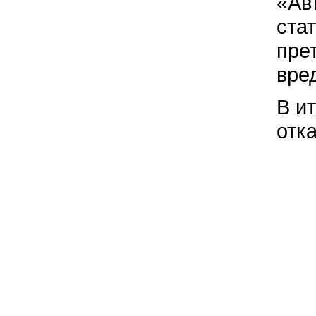
«Ав
ста
пре
вре
В и
отк