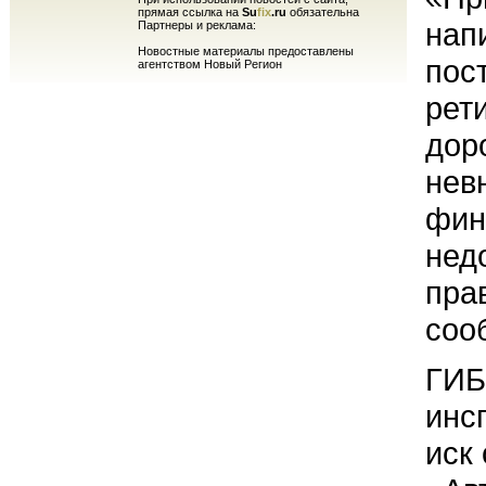
прямая ссылка на
Su
fix
.ru
обязательна
нап
Партнеры и реклама:
Новостные материалы предоставлены
пос
агентством Новый Регион
рет
дор
нев
фин
нед
пра
соо
ГИБ
инс
иск