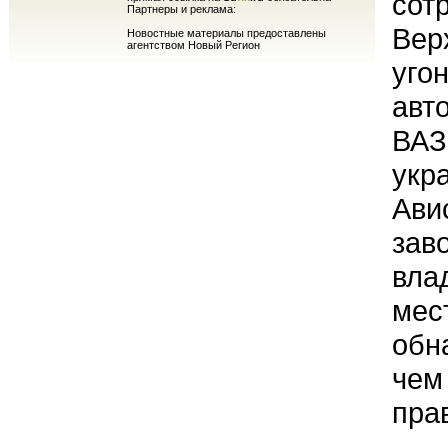
сот
Партнеры и реклама:
Вер
Новостные материалы предоставлены
агентством Новый Регион
уго
авт
ВАЗ
укр
Ави
зав
вла
мес
обн
чем
пра