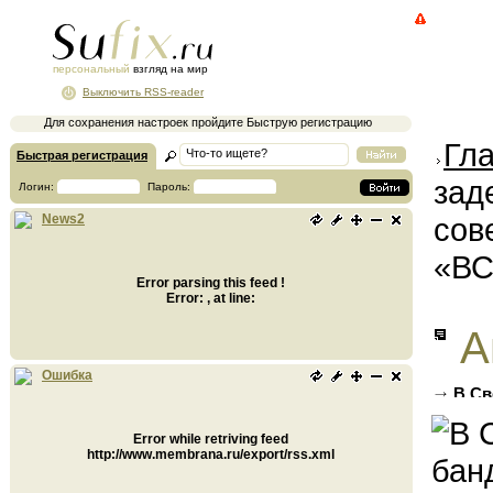
персональный
взгляд на мир
Выключить RSS-reader
Для сохранения настроек пройдите Быструю регистрацию
Гл
Быстрая регистрация
зад
Логин:
Пароль:
сов
News2
«ВС
Error parsing this feed !
Error: , at line:
А
Ошибка
В Св
престу
Error while retriving feed
http://www.membrana.ru/export/rss.xml