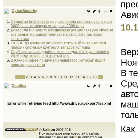
CyberSecurity
Открытая библиотека egg увеличила скорость расчетов в
10.1
3000 раз с помощью метода из 2009 года
Доверили ИИ-агенту ежедневную рутину? Он уже спустил
все деньги на маркетплейсах и разослал спам всем
контактам
От АЗС до военных объектов: открытый интернет вёл
прямо к системам контроля запасов топлива
Вер
Опубликованы подробности последствий крупнейшей в
2026 году атаки на открытый код
Ноя
В Южной Корее придумали навигатор, который водит
пешеходов по тени
В т
←
1
2
3
4
5
6
7
8
9
10
11
12
13
14
15
16
→
Сре
Ошибка
авт
маш
Error while retriving feed http://www.drive.ru/export/rss.xml
толь
Как
©
Su
fix
.ru
2007-2011
При использовании новостей с сайта,
прямая ссылка на
Su
fix
.ru
обязательна