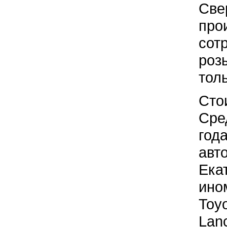
Све
про
сот
роз
тол
Сто
Сре
год
авто
Ека
ино
Toyo
Lan