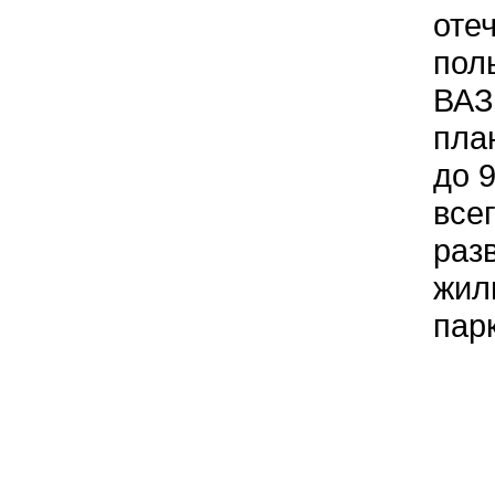
оте
пол
ВАЗ
план
до 9
все
раз
жил
пар