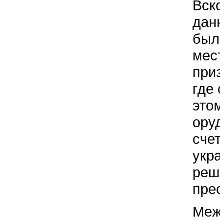
Вск
дан
был
мес
при
где
это
ору
сче
укр
реш
пре
Меж