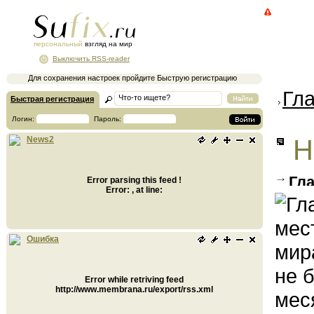
персональный
взгляд на мир
Выключить RSS-reader
Для сохранения настроек пройдите Быструю регистрацию
Гл
Быстрая регистрация
Логин:
Пароль:
Н
News2
Гла
Error parsing this feed !
Error: , at line:
деся
тури
посл
Ошибка
Таил
изме
Error while retriving feed
http://www.membrana.ru/export/rss.xml