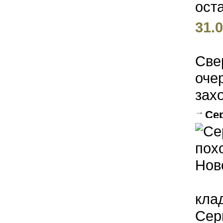
31.0
Све
оче
захо
Се
Ново
кла
Сер