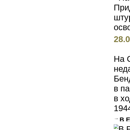
году
28.0
На 
нед
Бен
в п
в х
1944
В Е
«Мор