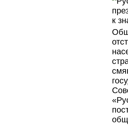
Общ
отс
нас
стр
смя
гос
Сов
«Ру
пос
общ