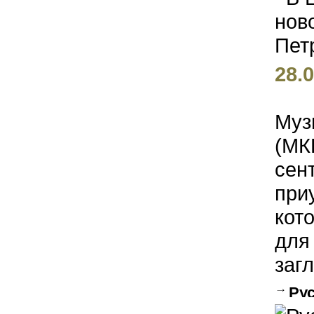
28.0
Муз
(МК
сен
при
кот
для
загл
Рус
треб