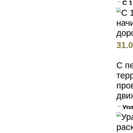
С 1
безо
31.0
С п
тер
про
дви
Ур
захо