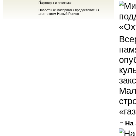
прот
Партнеры и реклама:
Новостные материалы предоставлены
агентством Новый Регион
Все
пам
опу
кул
зак
Мал
стр
«газ
На
уста