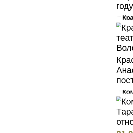
году
Кр
обой
Кра
Ана
пост
Ко
приг