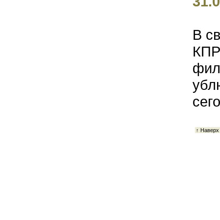
31.0
В с
КПР
фил
убл
сего
↑ Наверх