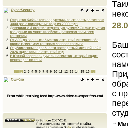
CyberSecurity
Открытая библиотека egg увеличила скорость расчетов в
28.0
3000 раз с помощью метода из 2009 года
Доверили ИИ-агенту ежедневную рутину? Он уже спустил
все деньги на маркетплейсах и разослал спам всем
контактам
От АЗС до военных объектов: открытый интернет вёл
Баш
прямо к системам контроля запасов топлива
Опубликованы подробности последствий крупнейшей в
сос
2026 году атаки на открытый код
В Южной Корее придумали навигатор, который водит
пешеходов по тени
нам
При
←
1
2
3
4
5
6
7
8
9
10
11
12
13
14
15
16
→
Ошибка
обр
с п
Error while retriving feed http://www.drive.ru/export/rss.xml
пер
студ
©
Su
fix
.ru
2007-2011
Ми
При использовании новостей с сайта,
прямая ссылка на
Su
fix
.ru
обязательна