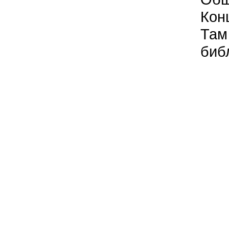
Кон
Там
биб