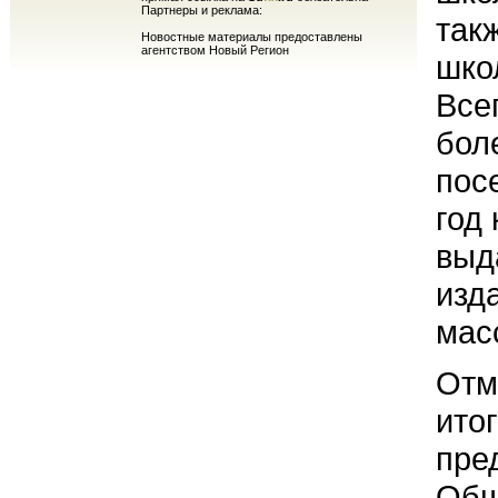
Партнеры и реклама:
так
Новостные материалы предоставлены
агентством Новый Регион
шко
Все
бол
пос
год
выд
изд
мас
Отм
ито
пре
Общ