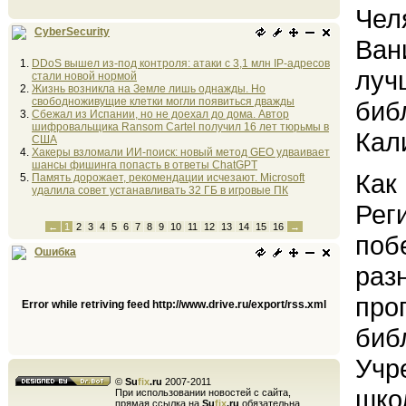
Чел
CyberSecurity
Ван
DDoS вышел из-под контроля: атаки с 3,1 млн IP-адресов
луч
стали новой нормой
Жизнь возникла на Земле лишь однажды. Но
свободноживущие клетки могли появиться дважды
биб
Сбежал из Испании, но не доехал до дома. Автор
шифровальщика Ransom Cartel получил 16 лет тюрьмы в
Кал
США
Хакеры взломали ИИ-поиск: новый метод GEO удваивает
шансы фишинга попасть в ответы ChatGPT
Как
Память дорожает, рекомендации исчезают. Microsoft
удалила совет устанавливать 32 ГБ в игровые ПК
Рег
←
1
2
3
4
5
6
7
8
9
10
11
12
13
14
15
16
→
поб
Ошибка
раз
про
Error while retriving feed http://www.drive.ru/export/rss.xml
биб
Учр
©
Su
fix
.ru
2007-2011
шко
При использовании новостей с сайта,
прямая ссылка на
Su
fix
.ru
обязательна