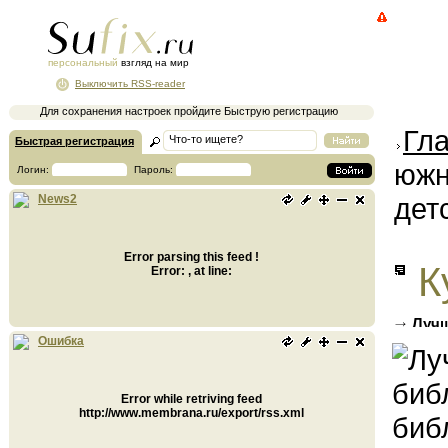
персональный
взгляд на мир
Выключить RSS-reader
Для сохранения настроек пройдите Быструю регистрацию
Гл
Быстрая регистрация
южн
Логин:
Пароль:
дет
News2
Error parsing this feed !
К
Error: , at line:
Лучш
Челяби
Ошибка
Error while retriving feed
http://www.membrana.ru/export/rss.xml