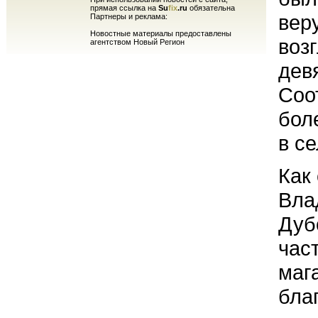
прямая ссылка на
Su
fix
.ru
обязательна
вер
Партнеры и реклама:
Новостные материалы предоставлены
воз
агентством Новый Регион
дев
Соо
бол
в с
Как
Вла
Дуб
час
маг
бла