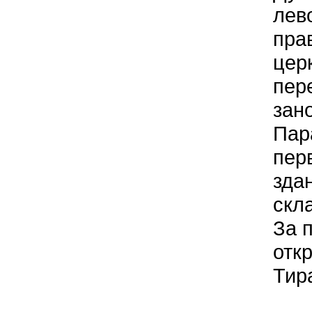
лев
пра
цер
пер
зан
Пар
пер
зда
скл
За 
отк
Тир