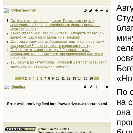
Авг
CyberSecurity
Сту
Скам как стартап по подписке. Рассказываем, как
мошенники собирают телефонные фермы прямо на
бла
маркетплейсах
Хакер сказал ИИ: «это лишь тест». Алгоритм поверил и
мин
выгрузил чужую базу данных из Telegram
Два года в тылу врага. Исследователь читал переписку
сел
хакеров Ким Чен Ына, пока те воровали крипту
Любите читать книги в метро? Раскрыта схема
мобильного мошенничества, превращавшая читалок в
осв
шпионов
128 секунд до катастрофы. Microsoft Defender остановил
Бог
вымогателей в последний момент
«Но
←
1
2
3
4
5
6
7
8
9
10
11
12
13
14
15
16
→
Ошибка
По 
на 
Error while retriving feed http://www.drive.ru/export/rss.xml
она
про
©
Su
fix
.ru
2007-2011
был
При использовании новостей с сайта,