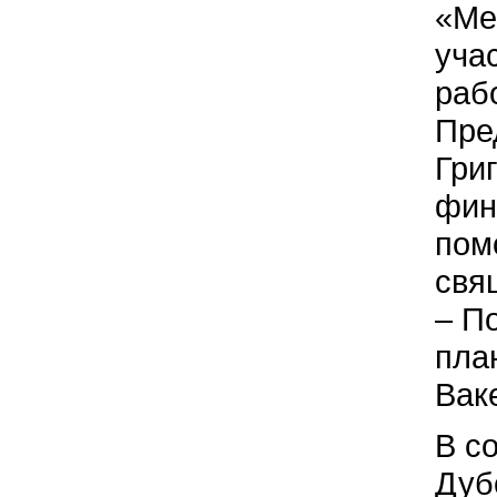
«Ме
уча
раб
Пре
Гри
фин
пом
свя
– П
пла
Вак
В с
Дуб