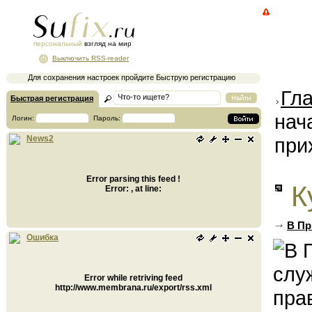
персональный
взгляд на мир
Выключить RSS-reader
Для сохранения настроек пройдите Быструю регистрацию
Гл
Быстрая регистрация
нач
Логин:
Пароль:
при
News2
Error parsing this feed !
К
Error: , at line:
В Пр
Ошибка
Error while retriving feed
http://www.membrana.ru/export/rss.xml