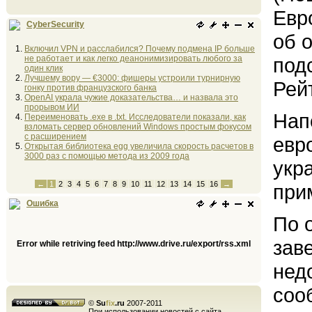
Евр
CyberSecurity
об 
Включил VPN и расслабился? Почему подмена IP больше
не работает и как легко деанонимизировать любого за
под
один клик
Лучшему вору — €3000: фишеры устроили турнирную
Рей
гонку против французского банка
OpenAI украла чужие доказательства… и назвала это
прорывом ИИ
Нап
Переименовать .exe в .txt. Исследователи показали, как
взломать сервер обновлений Windows простым фокусом
с расширением
евр
Открытая библиотека egg увеличила скорость расчетов в
3000 раз с помощью метода из 2009 года
укр
←
1
2
3
4
5
6
7
8
9
10
11
12
13
14
15
16
→
при
Ошибка
По 
зав
Error while retriving feed http://www.drive.ru/export/rss.xml
нед
соо
©
Su
fix
.ru
2007-2011
При использовании новостей с сайта,