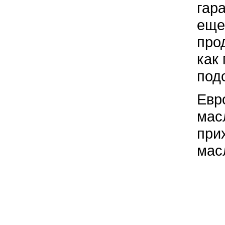
гар
еще
про
как
под
Евр
мас
при
мас