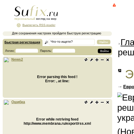
персональный
взгляд на мир
Выключить RSS-reader
Для сохранения настроек пройдите Быструю регистрацию
Гл
Быстрая регистрация
реш
Логин:
Пароль:
News2
Э
Error parsing this feed !
Error: , at line:
Евро
Ошибка
Error while retriving feed
http://www.membrana.ru/export/rss.xml
(Но