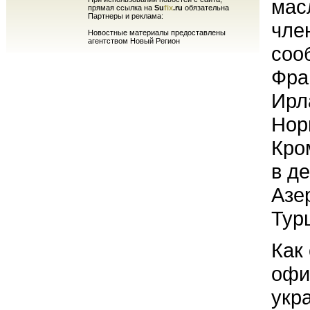
мас
прямая ссылка на
Su
fix
.ru
обязательна
Партнеры и реклама:
чле
Новостные материалы предоставлены
агентством Новый Регион
соо
Фра
Ирл
Нор
Кро
в д
Азе
Тур
Как
офи
укр