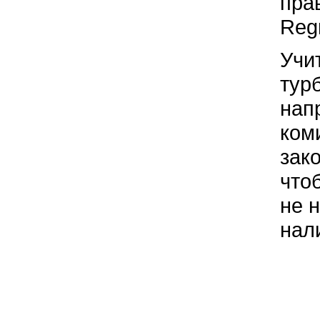
пра
Reg
Учи
тур
нап
ком
зак
что
не 
нал