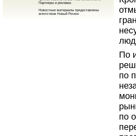
Партнеры и реклама:
отм
Новостные материалы предоставлены
агентством Новый Регион
гра
нес
люд
По 
реш
по 
нез
мон
рын
по 
пер