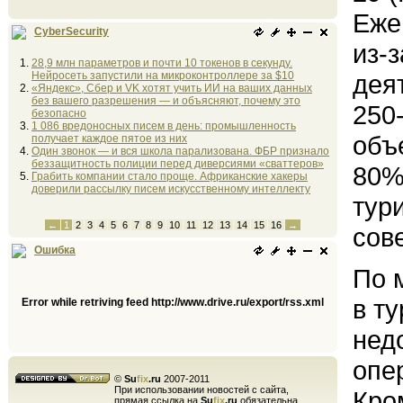
Еже
CyberSecurity
из-
28,9 млн параметров и почти 10 токенов в секунду.
Нейросеть запустили на микроконтроллере за $10
дея
«Яндекс», Сбер и VK хотят учить ИИ на ваших данных
без вашего разрешения — и объясняют, почему это
250
безопасно
1 086 вредоносных писем в день: промышленность
объ
получает каждое пятое из них
Один звонок — и вся школа парализована. ФБР признало
беззащитность полиции перед диверсиями «сваттеров»
80%
Грабить компании стало проще. Африканские хакеры
доверили рассылку писем искусственному интеллекту
тур
←
1
2
3
4
5
6
7
8
9
10
11
12
13
14
15
16
→
сов
Ошибка
По 
в т
Error while retriving feed http://www.drive.ru/export/rss.xml
нед
опе
©
Su
fix
.ru
2007-2011
При использовании новостей с сайта,
Кро
прямая ссылка на
Su
fix
.ru
обязательна