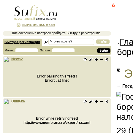
персональный
взгляд на мир
Выключить RSS-reader
Для сохранения настроек пройдите Быструю регистрацию
Гл
Быстрая регистрация
бор
Логин:
Пароль:
News2
Э
Error parsing this feed !
Error: , at line:
Госд
Ошибка
Error while retriving feed
http://www.membrana.ru/export/rss.xml
29 