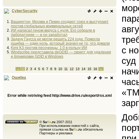
мор
CyberSecurity
пар
Вашингтон, Москва и Пекин создают союз и выступают
против глобальных криминальных сетей
авг
ИИ написал геном вируса с нуля. Его собрали в
лаборатории — и он заработал
тре
Задачу Гаусса не могли решить 224 года. Помогла
ошибка — один ноль, который значил не то, что думали
с н
Kimi K3 против песочницы: 1:0 в пользу ИИ
Windscribe представила deGDID — скрипт для удаления
и блокировки GDID в Windows
суд
нач
←
1
2
3
4
5
6
7
8
9
10
11
12
13
14
15
16
→
Ошибка
час
«ТМ
Error while retriving feed http://www.drive.ru/export/rss.xml
зар
Доб
©
Su
fix
.ru
2007-2011
пор
При использовании новостей с сайта,
прямая ссылка на
Su
fix
.ru
обязательна
Партнеры и реклама:
при