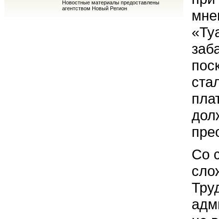
Новостные материалы предоставлены
агентством Новый Регион
мне
«Ту
заб
пос
ста
пла
дол
пре
Со 
сло
Тру
адм