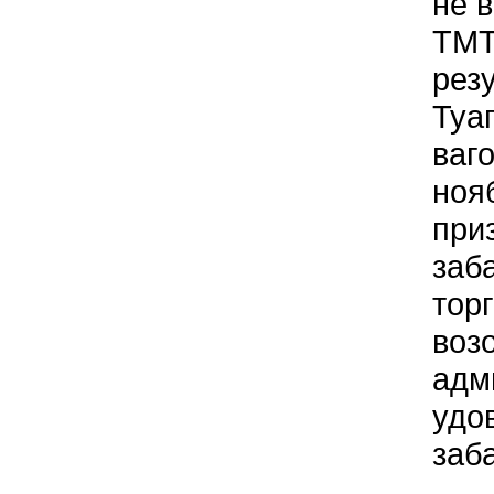
не в
ТМТ
рез
Туа
ваг
ноя
при
заб
тор
воз
адм
удо
заб