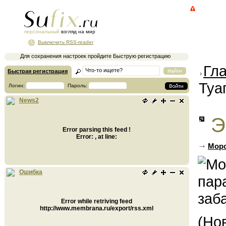
персональный
взгляд на мир
Выключить RSS-reader
Для сохранения настроек пройдите Быструю регистрацию
Гл
Быстрая регистрация
Туа
Логин:
Пароль:
News2
Э
Error parsing this feed !
Error: , at line:
Морс
Ошибка
Error while retriving feed
http://www.membrana.ru/export/rss.xml
(Но