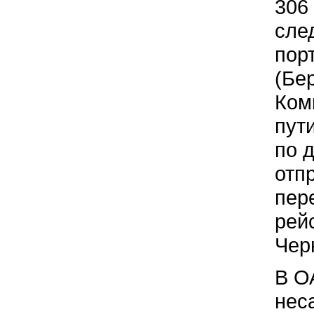
306
сле
пор
(Бе
Ком
пут
по 
отп
пер
рей
Чер
В О
нес