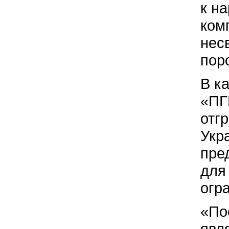
к н
ком
нес
пор
В к
«ПГ
отг
Укр
пре
для
огр
«По
явл