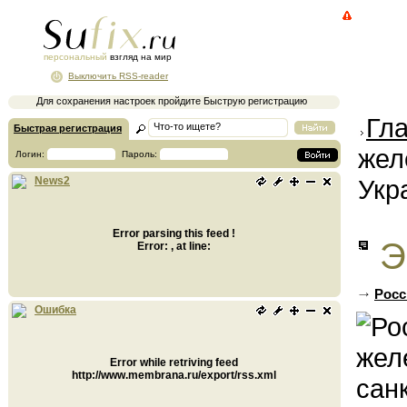
персональный
взгляд на мир
Выключить RSS-reader
Для сохранения настроек пройдите Быструю регистрацию
Гл
Быстрая регистрация
жел
Логин:
Пароль:
Укр
News2
Error parsing this feed !
Э
Error: , at line:
Росс
Ошибка
Error while retriving feed
http://www.membrana.ru/export/rss.xml