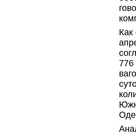
гов
ком
Как
апр
сог
776 
ваго
сут
кол
Южно
Оде
Ана