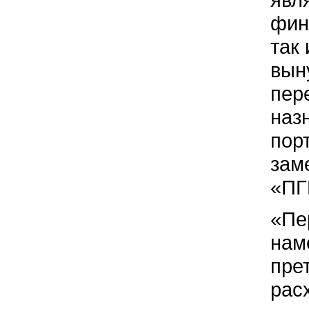
фин
так
вын
пер
наз
пор
зам
«ПГ
«Пе
нам
пре
рас