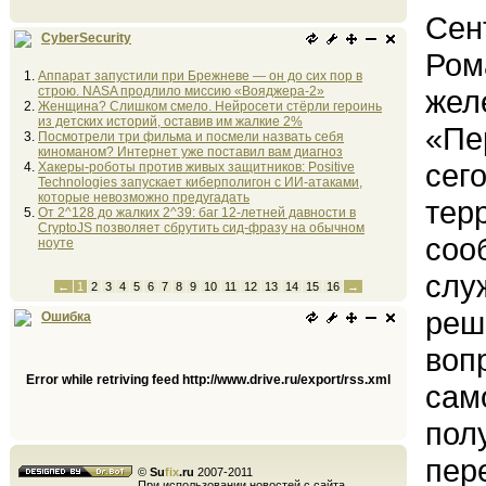
Сен
CyberSecurity
Ром
Аппарат запустили при Брежневе — он до сих пор в
строю. NASA продлило миссию «Вояджера-2»
жел
Женщина? Слишком смело. Нейросети стёрли героинь
из детских историй, оставив им жалкие 2%
«Пе
Посмотрели три фильма и посмели назвать себя
киноманом? Интернет уже поставил вам диагноз
сег
Хакеры-роботы против живых защитников: Positive
Technologies запускает киберполигон с ИИ-атаками,
которые невозможно предугадать
тер
От 2^128 до жалких 2^39: баг 12-летней давности в
CryptoJS позволяет сбрутить сид-фразу на обычном
соо
ноуте
слу
←
1
2
3
4
5
6
7
8
9
10
11
12
13
14
15
16
→
реш
Ошибка
воп
Error while retriving feed http://www.drive.ru/export/rss.xml
сам
пол
пер
©
Su
fix
.ru
2007-2011
При использовании новостей с сайта,