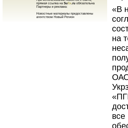
прямая ссылка на
Su
fix
.ru
обязательна
«В 
Партнеры и реклама:
Новостные материалы предоставлены
сог
агентством Новый Регион
сос
на 
нес
пол
про
ОАО
Укр
«ПГ
дос
все
обе