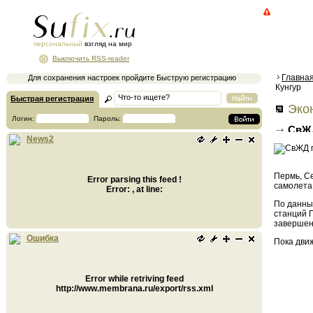
персональный
взгляд на мир
Выключить RSS-reader
Главна
Для сохранения настроек пройдите Быструю регистрацию
Кунгур
Быстрая регистрация
Экон
Логин:
Пароль:
СвЖД
News2
Сортир
Пермь, C
Error parsing this feed !
самолета
Error: , at line:
По данны
станций 
завершен
Ошибка
Пока движ
Error while retriving feed
http://www.membrana.ru/export/rss.xml