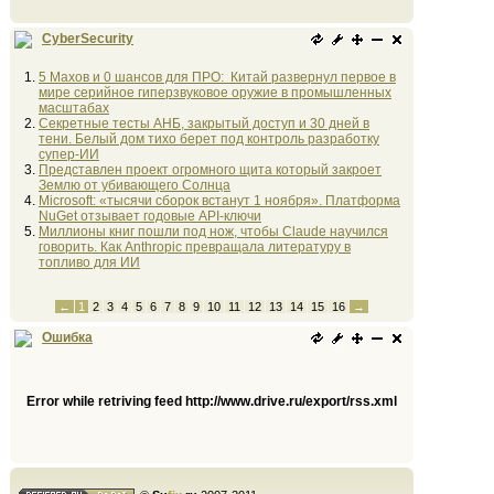
CyberSecurity
5 Махов и 0 шансов для ПРО: Китай развернул первое в
мире серийное гиперзвуковое оружие в промышленных
масштабах
Секретные тесты АНБ, закрытый доступ и 30 дней в
тени. Белый дом тихо берет под контроль разработку
супер-ИИ
Представлен проект огромного щита который закроет
Землю от убивающего Солнца
Microsoft: «тысячи сборок встанут 1 ноября». Платформа
NuGet отзывает годовые API-ключи
Миллионы книг пошли под нож, чтобы Claude научился
говорить. Как Anthropic превращала литературу в
топливо для ИИ
←
1
2
3
4
5
6
7
8
9
10
11
12
13
14
15
16
→
Ошибка
Error while retriving feed http://www.drive.ru/export/rss.xml