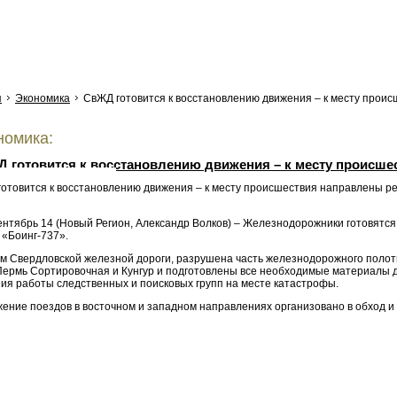
я
Экономика
СвЖД готовится к восстановлению движения – к месту прои
омика:
 готовится к восстановлению движения – к месту происше
овочная и Кунгур
ентябрь 14 (Новый Регион, Александр Волков) – Железнодорожники готовятся
 «Боинг-737».
м Свердловской железной дороги, разрушена часть железнодорожного полот
Пермь Сортировочная и Кунгур и подготовлены все необходимые материалы д
ия работы следственных и поисковых групп на месте катастрофы.
ение поездов в восточном и западном направлениях организовано в обход и 