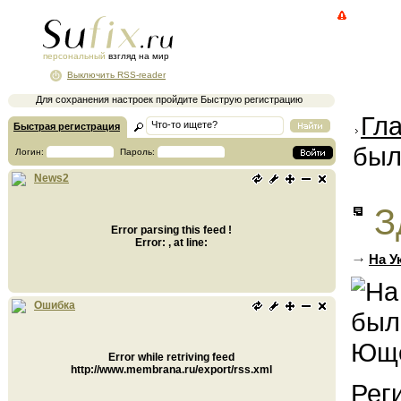
персональный
взгляд на мир
Выключить RSS-reader
Для сохранения настроек пройдите Быструю регистрацию
Гл
Быстрая регистрация
был
Логин:
Пароль:
News2
З
Error parsing this feed !
Error: , at line:
На У
Ошибка
Error while retriving feed
http://www.membrana.ru/export/rss.xml
Рег