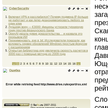
нес
CyberSecurity
заг
Включил VPN и расслабился? Почему подмена IP больше
не работает и как легко деанонимизировать любого за
пре
один клик
Лучшему вору — €3000: фишеры устроили турнирную
Ска
гонку против французского банка
OpenAI украла чужие доказательства… и назвала это
кон
прорывом ИИ
Переименовать .exe в .txt. Исследователи показали, как
взломать сервер обновлений Windows простым фокусом
гла
с расширением
Открытая библиотека egg увеличила скорость расчетов в
Дав
3000 раз с помощью метода из 2009 года
Юще
←
1
2
3
4
5
6
7
8
9
10
11
12
13
14
15
16
→
отр
Ошибка
пре
Error while retriving feed http://www.drive.ru/export/rss.xml
рей
Сло
©
Su
fix
.ru
2007-2011
сом
При использовании новостей с сайта,