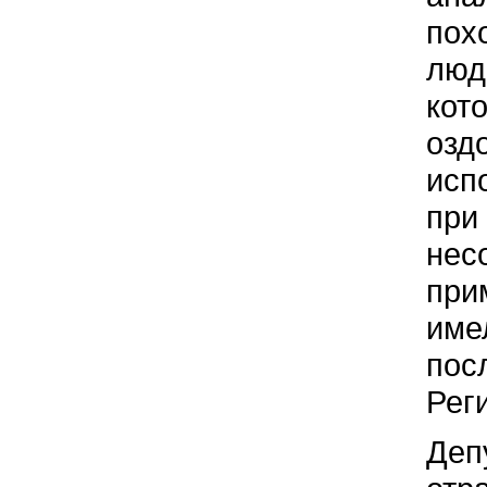
пох
люд
кот
озд
исп
при
нес
при
име
пос
Рег
Депу