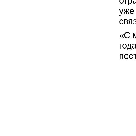
отр
уже
свя
«С 
года
пос