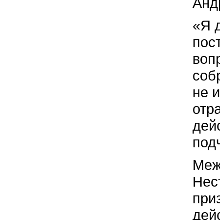
Анд
«Я 
пос
воп
соб
не 
отр
дей
под
Меж
Нес
при
дей