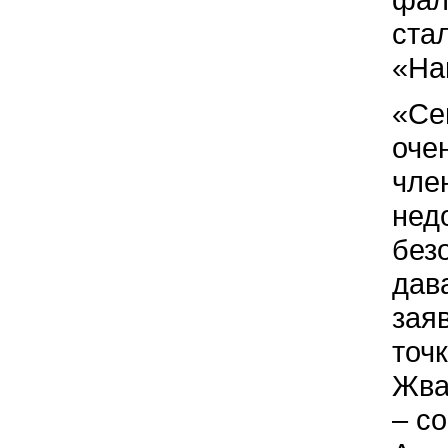
ста
«На
«Се
очен
чле
нед
без
дав
зая
точ
Жва
– с