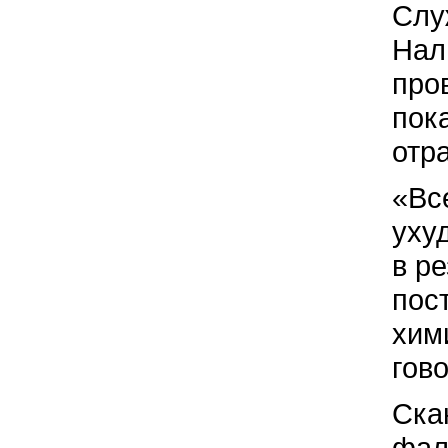
Слу
Нал
про
пок
отр
«Вс
уху
в р
пос
хим
гов
Ска
фал