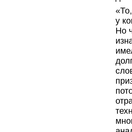
«То
у к
Но 
изн
име
дол
сло
при
пото
отр
тех
мног
ана