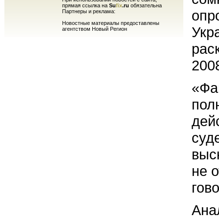
прямая ссылка на
Su
fix
.ru
обязательна
опр
Партнеры и реклама:
Новостные материалы предоставлены
Укр
агентством Новый Регион
рас
2008
«Фа
пол
дей
суд
выс
не 
гов
Ана