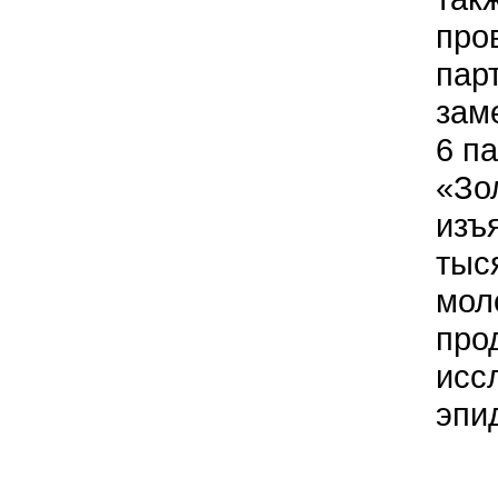
про
пар
зам
6 п
«Зо
изъ
тыс
мол
про
исс
эпи