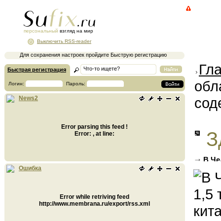
персональный
взгляд на мир
Выключить RSS-reader
Для сохранения настроек пройдите Быструю регистрацию
Гл
Быстрая регистрация
обл
Логин:
Пароль:
сод
News2
Error parsing this feed !
З
Error: , at line:
В Че
китайс
Ошибка
Error while retriving feed
http://www.membrana.ru/export/rss.xml