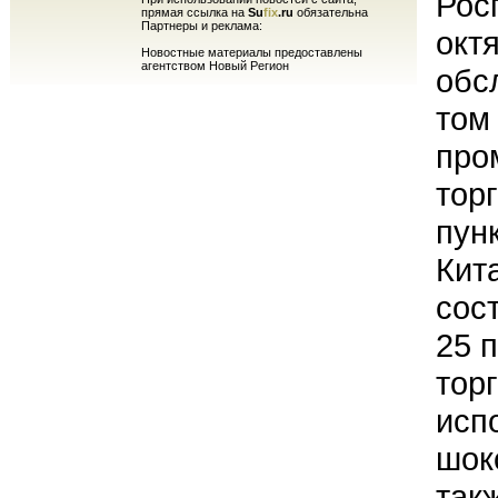
Рос
прямая ссылка на
Su
fix
.ru
обязательна
Партнеры и реклама:
окт
Новостные материалы предоставлены
агентством Новый Регион
обс
том
про
торг
пун
Кит
сос
25 
тор
исп
шок
так