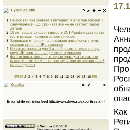
17.1
CyberSecurity
Нейросети уже сбегают в интернет, а Альтман говорит о
сингулярности. До Скайнета всё же не хватает одной
Чел
детали
18 лет в ядре Linux: уязвимость SCTPhantom дает права
Анн
root и выводит хакеров из контейнеров
Защищали от фишинга, а создали новый риск утечки:
опасная сторона URL-сканеров
про
Новые материалы для батарей, ракет и чипов теперь
ищут ИИ-агенты — за дни вместо месяцев
про
Физики ловят частицы, которые проходят сквозь всю
планету — чтобы узнать, почему Земля не остыла за 4,5
миллиарда лет
Про
Рос
←
1
2
3
4
5
6
7
8
9
10
11
12
13
14
15
16
→
Ошибка
обн
опа
Error while retriving feed http://www.drive.ru/export/rss.xml
Как
Рег
©
Su
fix
.ru
2007-2011
При использовании новостей с сайта,