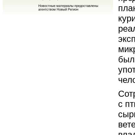
пла
Новостные материалы предоставлены
агентством Новый Регион
кур
реа
экс
мик
был
упо
чел
Сот
с п
сыр
вет
вла