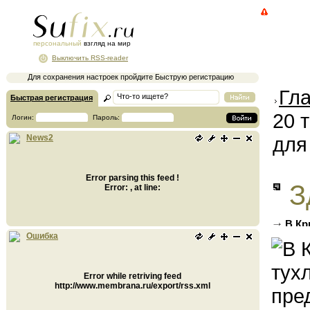
персональный
взгляд на мир
Выключить RSS-reader
Для сохранения настроек пройдите Быструю регистрацию
Гл
Быстрая регистрация
20 
Логин:
Пароль:
для
News2
Error parsing this feed !
З
Error: , at line:
В Кр
паштет
Ошибка
Error while retriving feed
http://www.membrana.ru/export/rss.xml