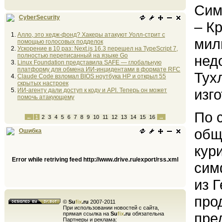
Сим
CyberSecurity
– К
Алло, это хедж-фонд? Хакеры атакуют Уолл-стрит с
мил
помощью голосовых подделок
Ускорение в 10 раз: Next.js 16.3 перешел на TypeScript 7,
полностью переписанный на языке Go
нед
Linux Foundation представила SAFE — глобальную
платформу для обмена ИИ-инцидентами в формате RFC
Тух
Claude Code взломал BIOS ноутбука HP и открыл 55
скрытых настроек
изг
ИИ-агенту дали доступ к коду и API. Теперь он может
помочь атакующему
По 
←
1
2
3
4
5
6
7
8
9
10
11
12
13
14
15
16
→
общ
Ошибка
кур
Error while retriving feed http://www.drive.ru/export/rss.xml
сим
из 
про
©
Su
fix
.ru
2007-2011
При использовании новостей с сайта,
пре
прямая ссылка на
Su
fix
.ru
обязательна
Партнеры и реклама: