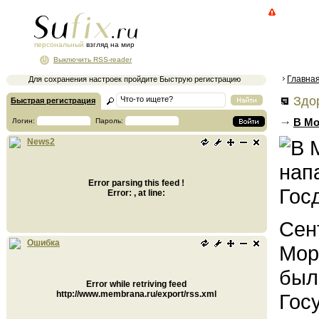
персональный
взгляд на мир
Выключить RSS-reader
Главна
Для сохранения настроек пройдите Быструю регистрацию
Здор
Быстрая регистрация
В Мо
Логин:
Пароль:
News2
Error parsing this feed !
Error: , at line:
Сен
Ошибка
Мор
был
Error while retriving feed
http://www.membrana.ru/export/rss.xml
Гос