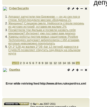
деп
CyberSecurity
Аппарат запустили при Брежневе — он до сих пор в
строю. NASA продлило миссию «Вояджера-2»
Женщина? Слишком смело. Нейросети стёрли героинь
из детских историй, оставив им жалкие 2%
Посмотрели три фильма и посмели назвать себя
киноманом? Интернет уже поставил вам диагноз
Хакеры-роботы против живых защитников: Positive
Technologies запускает киберполигон с ИИ-атаками,
которые невозможно предугадать
От 2^128 до жалких 2^39: баг 12-летней давности в
CryptoJS позволяет сбрутить сид-фразу на обычном
ноуте
←
1
2
3
4
5
6
7
8
9
10
11
12
13
14
15
16
→
Ошибка
Error while retriving feed http://www.drive.ru/export/rss.xml
©
Su
fix
.ru
2007-2011
При использовании новостей с сайта,