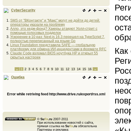
Рег
CyberSecurity
пос
SMS от "ВКонтакте" и "Макс" могут не дойти до детей:
операторы указали на проблему
ост
Алло, это хедж-фонд? Хакеры атакуют Уолл-стрит с
помощью голосовых подделок
обр
Ускорение в 10 раз: Next.js 16.3 перешел на TypeScript 7,
полностью переписанный на языке Go
Linux Foundation представила SAFE — глобальную
Как
платформу для обмена ИИ-инцидентами в формате RFC
Claude Code взломал BIOS ноутбука HP и открыл 55
скрытых настроек
Рег
Рос
←
1
2
3
4
5
6
7
8
9
10
11
12
13
14
15
16
→
Ошибка
поз
нео
Error while retriving feed http://www.drive.ru/export/rss.xml
пов
опо
эле
©
Su
fix
.ru
2007-2011
При использовании новостей с сайта,
прямая ссылка на
Su
fix
.ru
обязательна
«Кы
Партнеры и реклама: