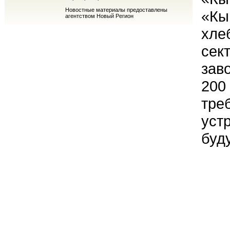
Новостные материалы предоставлены
«Кы
агентством Новый Регион
хле
сек
зав
200
тре
уст
буд