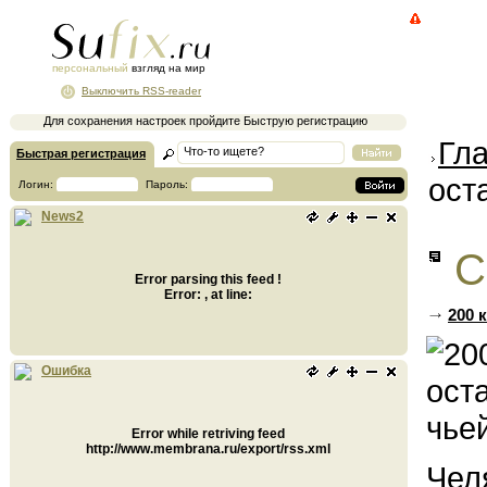
персональный
взгляд на мир
Выключить RSS-reader
Для сохранения настроек пройдите Быструю регистрацию
Гл
Быстрая регистрация
ост
Логин:
Пароль:
News2
С
Error parsing this feed !
Error: , at line:
200 
Ошибка
Error while retriving feed
http://www.membrana.ru/export/rss.xml
Чел