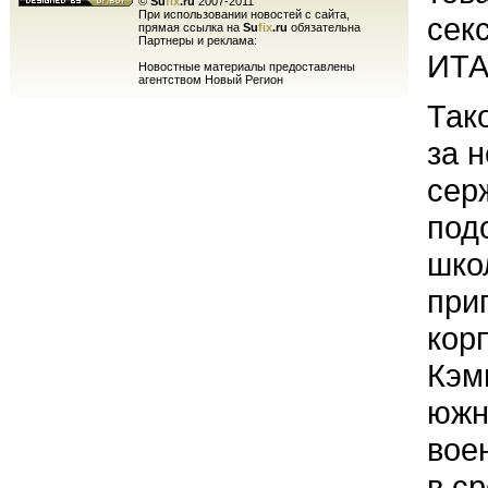
©
Su
fix
.ru
2007-2011
При использовании новостей с сайта,
сек
прямая ссылка на
Su
fix
.ru
обязательна
Партнеры и реклама:
ИТА
Новостные материалы предоставлены
агентством Новый Регион
Так
за н
сер
под
шко
при
кор
Кэм
южн
вое
в с