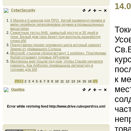
14.0
CyberSecurity
5 Махов и 0 шансов для ПРО: Китай развернул первое в
мире серийное гиперзвуковое оружие в промышленных
Ток
масштабах
Секретные тесты АНБ, закрытый доступ и 30 дней в
Усо
тени. Белый дом тихо берет под контроль разработку
супер-ИИ
Представлен проект огромного щита который закроет
Св.
Землю от убивающего Солнца
Microsoft: «тысячи сборок встанут 1 ноября». Платформа
кур
NuGet отзывает годовые API-ключи
Миллионы книг пошли под нож, чтобы Claude научился
говорить. Как Anthropic превращала литературу в
пос
топливо для ИИ
к м
←
1
2
3
4
5
6
7
8
9
10
11
12
13
14
15
16
→
мес
Ошибка
сол
час
Error while retriving feed http://www.drive.ru/export/rss.xml
неп
тов