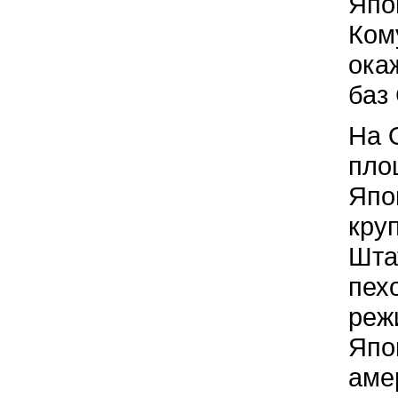
Япо
Ком
ока
баз
На 
пло
Япо
кру
Шта
пех
реж
Япо
аме