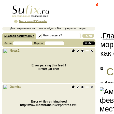
персональный
взгляд на мир
Выключить RSS-reader
Для сохранения настроек пройдите Быструю регистрацию
Гл
Быстрая регистрация
мор
Логин:
Пароль:
как
News2
Error parsing this feed !
С
Error: , at line:
Амер
местны
Ошибка
Error while retriving feed
http://www.membrana.ru/export/rss.xml