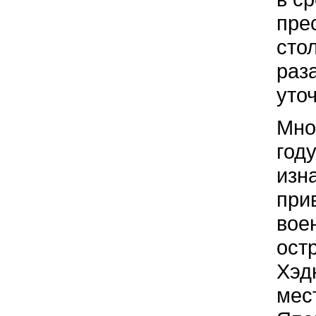
пре
сто
раз
уто
Мно
год
изн
при
вое
ост
Хэд
мес