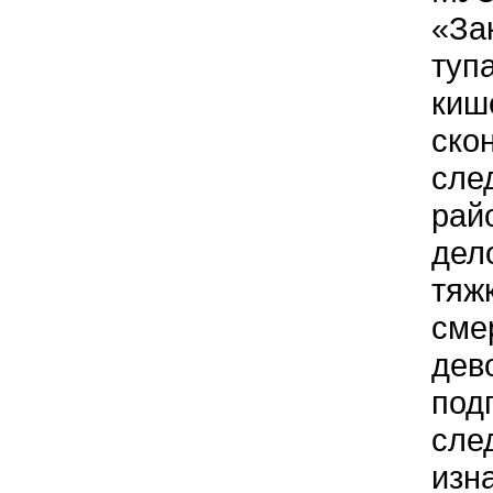
«За
туп
киш
ско
сле
рай
дело
тяж
сме
дев
под
сле
изн