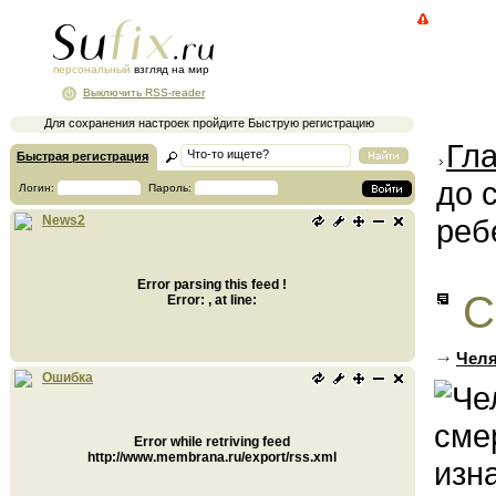
персональный
взгляд на мир
Выключить RSS-reader
Для сохранения настроек пройдите Быструю регистрацию
Гл
Быстрая регистрация
до 
Логин:
Пароль:
реб
News2
Error parsing this feed !
С
Error: , at line:
Челя
Ошибка
Error while retriving feed
http://www.membrana.ru/export/rss.xml