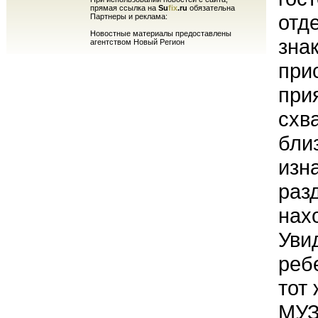
прямая ссылка на
Su
fix
.ru
обязательна
отд
Партнеры и реклама:
Новостные материалы предоставлены
зна
агентством Новый Регион
при
при
схв
бли
изн
раз
нах
Уви
реб
тот
МУЗ