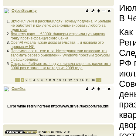
Июл
CyberSecurity
В Ч
Включил VPN и расслабился? Почему подмена IP больше
не работает и как легко деанонимизировать любого за
Как
один клик
Лучшему вору — €3000: фишеры устроили турнирную
гонку против французского банка
Рег
OpenAI украла чужие доказательства… и назвала это
прорывом ИИ
Сле
Переименовать .exe в .txt. Исследователи показали, как
взломать сервер обновлений Windows простым фокусом
с расширением
РФ 
Открытая библиотека egg увеличила скорость расчетов в
3000 раз с помощью метода из 2009 года
июл
←
1
2
3
4
5
6
7
8
9
10
11
12
13
14
15
16
→
Сов
Ошибка
ден
пра
Error while retriving feed http://www.drive.ru/export/rss.xml
ква
дво
©
Su
fix
.ru
2007-2011
гост
При использовании новостей с сайта,