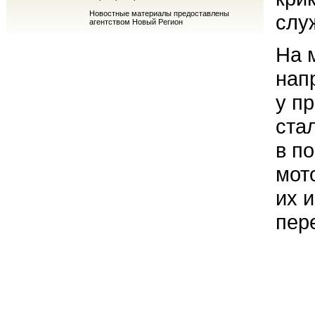
Новостные материалы предоставлены
слу
агентством Новый Регион
На 
нап
у п
ста
в п
мот
их 
пер