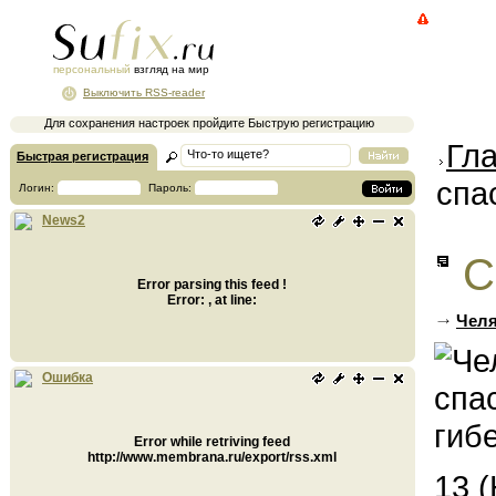
персональный
взгляд на мир
Выключить RSS-reader
Для сохранения настроек пройдите Быструю регистрацию
Гл
Быстрая регистрация
спа
Логин:
Пароль:
News2
С
Error parsing this feed !
Error: , at line:
Челя
Ошибка
Error while retriving feed
http://www.membrana.ru/export/rss.xml
13 