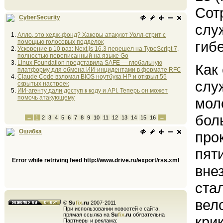
Сот
CyberSecurity
слу
Алло, это хедж-фонд? Хакеры атакуют Уолл-стрит с
помощью голосовых подделок
гиб
Ускорение в 10 раз: Next.js 16.3 перешел на TypeScript 7,
полностью переписанный на языке Go
Linux Foundation представила SAFE — глобальную
Как
платформу для обмена ИИ-инцидентами в формате RFC
Claude Code взломал BIOS ноутбука HP и открыл 55
слу
скрытых настроек
ИИ-агенту дали доступ к коду и API. Теперь он может
помочь атакующему
мол
бол
←
1
2
3
4
5
6
7
8
9
10
11
12
13
14
15
16
→
Ошибка
про
пят
Error while retriving feed http://www.drive.ru/export/rss.xml
вне
ста
вел
©
Su
fix
.ru
2007-2011
При использовании новостей с сайта,
прямая ссылка на
Su
fix
.ru
обязательна
кри
Партнеры и реклама: