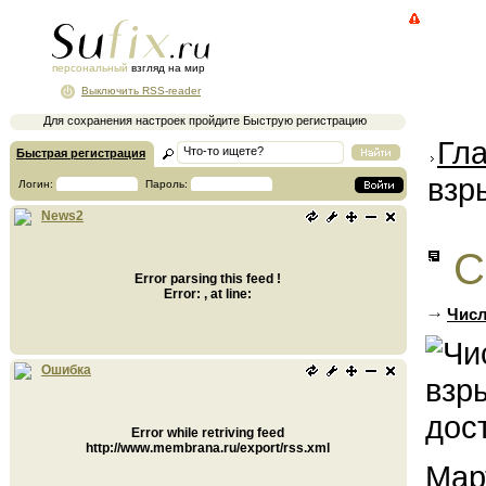
персональный
взгляд на мир
Выключить RSS-reader
Для сохранения настроек пройдите Быструю регистрацию
Гл
Быстрая регистрация
взр
Логин:
Пароль:
News2
С
Error parsing this feed !
Error: , at line:
Числ
Ошибка
Error while retriving feed
http://www.membrana.ru/export/rss.xml
Мар