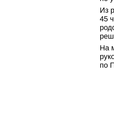
Из 
45 
род
реш
На 
рук
по 