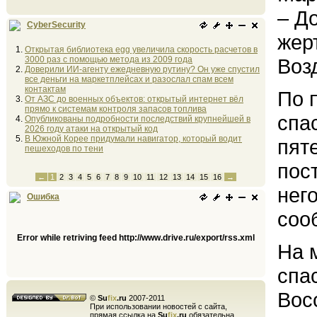
– Д
CyberSecurity
жер
Открытая библиотека egg увеличила скорость расчетов в
3000 раз с помощью метода из 2009 года
Воз
Доверили ИИ-агенту ежедневную рутину? Он уже спустил
все деньги на маркетплейсах и разослал спам всем
контактам
По 
От АЗС до военных объектов: открытый интернет вёл
прямо к системам контроля запасов топлива
спа
Опубликованы подробности последствий крупнейшей в
2026 году атаки на открытый код
В Южной Корее придумали навигатор, который водит
пят
пешеходов по тени
пос
←
1
2
3
4
5
6
7
8
9
10
11
12
13
14
15
16
→
нег
Ошибка
соо
Error while retriving feed http://www.drive.ru/export/rss.xml
На 
спа
Вос
©
Su
fix
.ru
2007-2011
При использовании новостей с сайта,
прямая ссылка на
Su
fix
.ru
обязательна