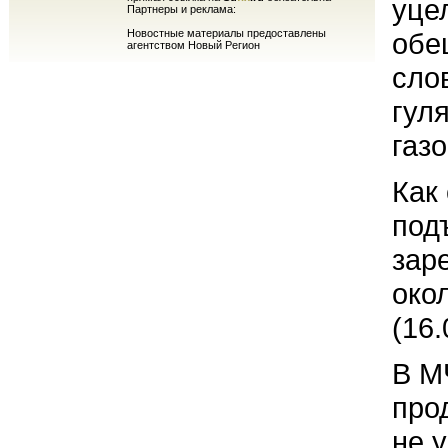
уце
Партнеры и реклама:
Новостные материалы предоставлены
обе
агентством Новый Регион
сло
гул
газ
Как
под
зар
око
(16.
В М
про
не 