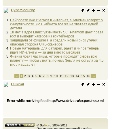
CyberSecurity
Нейросети уже сбегают в интернет, а Альтман говорит о
сингулярности. До Скайнета всё же не хватает одной
детали
18 лет в ядре Linux: уязвимость SCTPhantom дает права
root и выводит хакеров из контейнеров
Защищали от фишинга, а создали новый риск утечки:
опасная сторона URL-сканеров
Новые материалы для батарей, ракет и чипов теперь
ищут ИИ-агенты — за дни вместо месяцев
Физики ловят частицы, которые проходят сквозь всю
планету — чтобы узнать, почему Земля не остыла за 4,5
миллиарда лет
←
1
2
3
4
5
6
7
8
9
10
11
12
13
14
15
16
→
Ошибка
Error while retriving feed http://www.drive.ru/export/rss.xml
©
Su
fix
.ru
2007-2011
При использовании новостей с сайта,