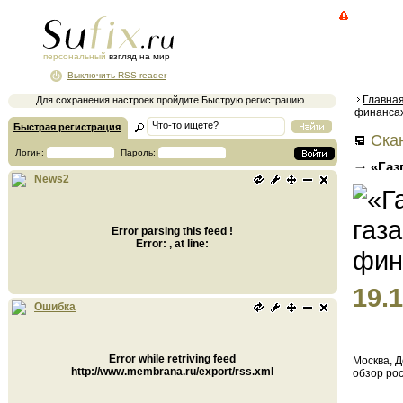
персональный
взгляд на мир
Выключить RSS-reader
Главна
Для сохранения настроек пройдите Быструю регистрацию
финансах
Быстрая регистрация
Ска
Логин:
Пароль:
«Газ
News2
финанс
Error parsing this feed !
Error: , at line:
19.1
Ошибка
Error while retriving feed
Москва, 
http://www.membrana.ru/export/rss.xml
обзор рос