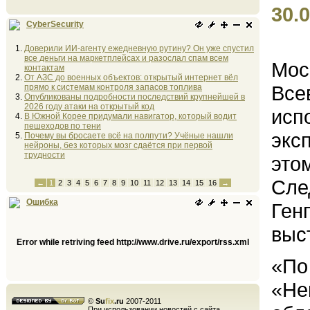
30.0
CyberSecurity
Доверили ИИ-агенту ежедневную рутину? Он уже спустил
все деньги на маркетплейсах и разослал спам всем
Мос
контактам
От АЗС до военных объектов: открытый интернет вёл
Все
прямо к системам контроля запасов топлива
Опубликованы подробности последствий крупнейшей в
2026 году атаки на открытый код
исп
В Южной Корее придумали навигатор, который водит
пешеходов по тени
экс
Почему вы бросаете всё на полпути? Учёные нашли
нейроны, без которых мозг сдаётся при первой
трудности
это
Сле
←
1
2
3
4
5
6
7
8
9
10
11
12
13
14
15
16
→
Ошибка
Ген
выс
Error while retriving feed http://www.drive.ru/export/rss.xml
«По
«Не
©
Su
fix
.ru
2007-2011
При использовании новостей с сайта,