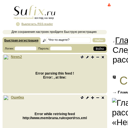
персональный
взгляд на мир
Выключить RSS-reader
Для сохранения настроек пройдите Быструю регистрацию
Гл
Быстрая регистрация
Сле
Логин:
Пароль:
рас
News2
Error parsing this feed !
С
Error: , at line:
Глав
экспре
Ошибка
Error while retriving feed
http://www.membrana.ru/export/rss.xml