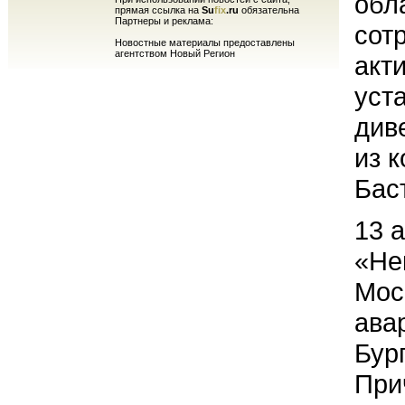
обл
прямая ссылка на
Su
fix
.ru
обязательна
Партнеры и реклама:
сот
Новостные материалы предоставлены
агентством Новый Регион
акт
уст
див
из 
Бас
13 
«Не
Мос
ава
Бур
При