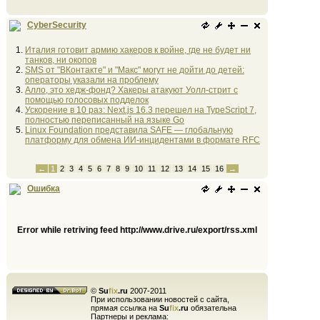
CyberSecurity
Италия готовит армию хакеров к войне, где не будет ни
танков, ни окопов
SMS от "ВКонтакте" и "Макс" могут не дойти до детей:
операторы указали на проблему
Алло, это хедж-фонд? Хакеры атакуют Уолл-стрит с
помощью голосовых подделок
Ускорение в 10 раз: Next.js 16.3 перешел на TypeScript 7,
полностью переписанный на языке Go
Linux Foundation представила SAFE — глобальную
платформу для обмена ИИ-инцидентами в формате RFC
←
1
2
3
4
5
6
7
8
9
10
11
12
13
14
15
16
→
Ошибка
Error while retriving feed http://www.drive.ru/export/rss.xml
©
Su
fix
.ru
2007-2011
При использовании новостей с сайта,
прямая ссылка на
Su
fix
.ru
обязательна
Партнеры и реклама: