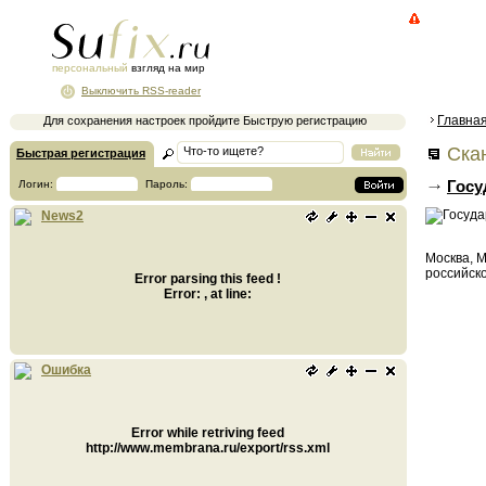
персональный
взгляд на мир
Выключить RSS-reader
Главна
Для сохранения настроек пройдите Быструю регистрацию
Ска
Быстрая регистрация
Госу
Логин:
Пароль:
News2
Москва, 
российско
Error parsing this feed !
Error: , at line:
Ошибка
Error while retriving feed
http://www.membrana.ru/export/rss.xml