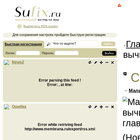
персональный
взгляд на мир
Выключить RSS-reader
Для сохранения настроек пройдите Быструю регистрацию
Гл
Быстрая регистрация
выч
Логин:
Пароль:
News2
С
Error parsing this feed !
Error: , at line:
Малы
Ошибка
Error while retriving feed
http://www.membrana.ru/export/rss.xml
(Но