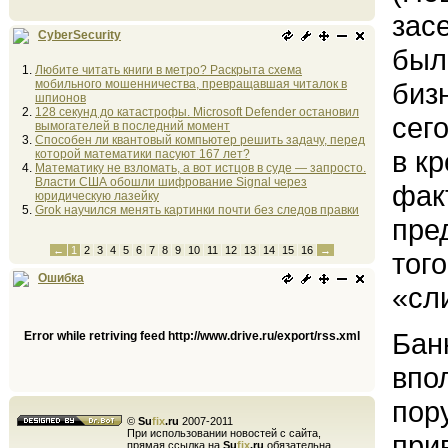
зас
CyberSecurity
был
Любите читать книги в метро? Раскрыта схема
мобильного мошенничества, превращавшая читалок в
биз
шпионов
128 секунд до катастрофы. Microsoft Defender остановил
сег
вымогателей в последний момент
Способен ли квантовый компьютер решить задачу, перед
в к
которой математики пасуют 167 лет?
Математику не взломать, а вот истцов в суде — запросто.
Власти США обошли шифрование Signal через
фак
юридическую лазейку
Grok научился менять картинки почти без следов правки
пре
←
1
2
3
4
5
6
7
8
9
10
11
12
13
14
15
16
→
того
Ошибка
«сл
Бан
Error while retriving feed http://www.drive.ru/export/rss.xml
впо
пор
©
Su
fix
.ru
2007-2011
При использовании новостей с сайта,
при
прямая ссылка на
Su
fix
.ru
обязательна