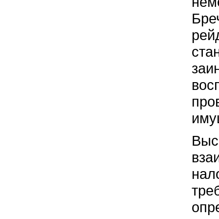
нем
Бре
рей
ста
заи
вос
про
иму
Выс
вза
нал
тре
опр