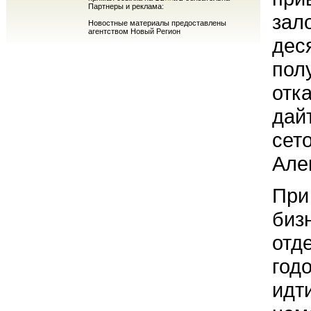
Партнеры и реклама:
зал
Новостные материалы предоставлены
агентством Новый Регион
дес
пол
отк
дай
сет
Але
При
биз
отд
год
идти