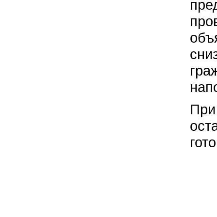
пре
про
объ
сни
гра
нап
При
ост
гот