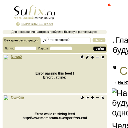
персональный
взгляд на мир
Выключить RSS-reader
Для сохранения настроек пройдите Быструю регистрацию
Гл
Быстрая регистрация
буд
Логин:
Пароль:
News2
С
Error parsing this feed !
Error: , at line:
На Ю
Ошибка
Error while retriving feed
http://www.membrana.ru/export/rss.xml
Чел