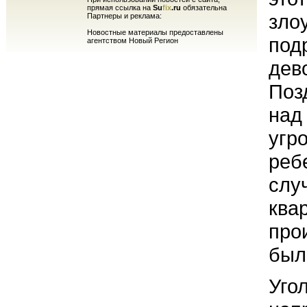
прямая ссылка на
Su
fix
.ru
обязательна
зло
Партнеры и реклама:
Новостные материалы предоставлены
под
агентством Новый Регион
дев
Поз
над
угр
реб
слу
ква
про
был
Уго