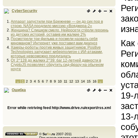
Рег
CyberSecurity
зак
Аппарат запустили при Брежневе — он до сих пор в
строю. NASA продлило миссию «Вояджера-2»
изн
Женщина? Слишком смело. Нейросети стёрли героинь
из детских историй, оставив им жалкие 2%
Посмотрели три фильма и посмели назвать себя
Как
киноманом? Интернет уже поставил вам диагноз
Хакеры-роботы против живых защитников: Positive
Рег
Technologies запускает киберполигон с ИИ-атаками,
которые невозможно предугадать
От 2^128 до жалких 2^39: баг 12-летней давности в
ком
CryptoJS позволяет сбрутить сид-фразу на обычном
ноуте
обл
←
1
2
3
4
5
6
7
8
9
10
11
12
13
14
15
16
→
уст
Ошибка
19-
зас
Error while retriving feed http://www.drive.ru/export/rss.xml
13-л
соб
©
Su
fix
.ru
2007-2011
этот
При использовании новостей с сайта,