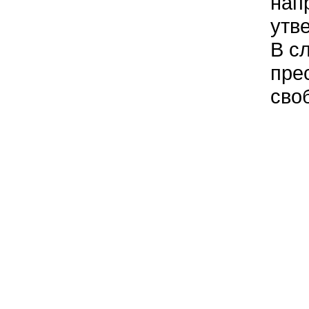
нап
утв
В с
пре
сво