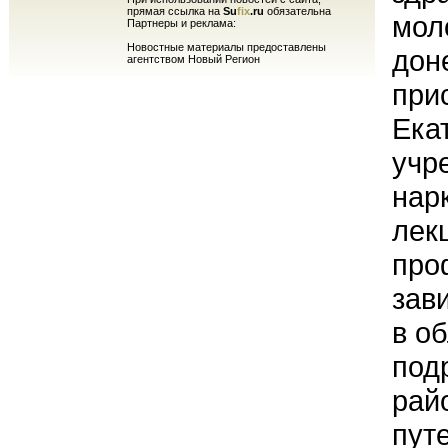
прямая ссылка на
Su
fix
.ru
обязательна
мол
Партнеры и реклама:
Новостные материалы предоставлены
дон
агентством Новый Регион
прис
Ека
учр
нар
лек
про
зав
в о
под
рай
пут