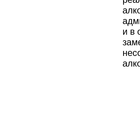
алк
адм
и в
зам
нес
алк