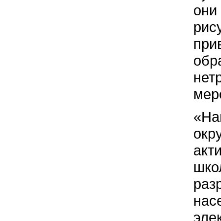
они
рис
при
обр
нет
мер
«На
окр
акт
шко
раз
нас
эле