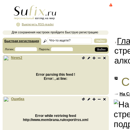
персональный
взгляд на мир
Выключить RSS-reader
Для сохранения настроек пройдите Быструю регистрацию
Гл
Быстрая регистрация
стр
Логин:
Пароль:
алк
News2
Error parsing this feed !
С
Error: , at line:
На С
Ошибка
Error while retriving feed
http://www.membrana.ru/export/rss.xml