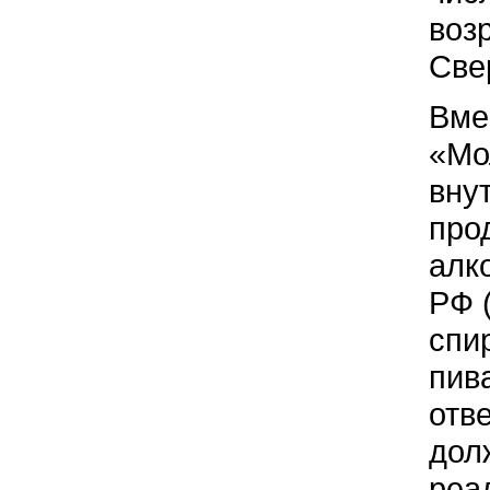
воз
Све
Вме
«Мо
вну
про
алк
РФ 
спи
пив
отв
дол
реа