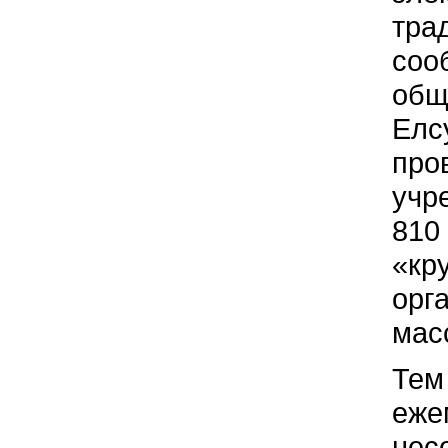
тра
соо
общ
Елс
про
учр
810
«кр
орг
мас
Тем
еже
нес