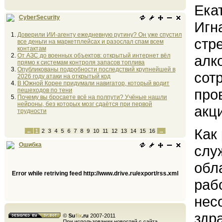
Ека
CyberSecurity
Игн
Доверили ИИ-агенту ежедневную рутину? Он уже спустил
стр
все деньги на маркетплейсах и разослал спам всем
контактам
От АЗС до военных объектов: открытый интернет вёл
алк
прямо к системам контроля запасов топлива
Опубликованы подробности последствий крупнейшей в
сот
2026 году атаки на открытый код
В Южной Корее придумали навигатор, который водит
про
пешеходов по тени
Почему вы бросаете всё на полпути? Учёные нашли
нейроны, без которых мозг сдаётся при первой
акц
трудности
Как
←
1
2
3
4
5
6
7
8
9
10
11
12
13
14
15
16
→
Ошибка
слу
обл
Error while retriving feed http://www.drive.ru/export/rss.xml
раб
нес
здр
©
Su
fix
.ru
2007-2011
При использовании новостей с сайта,