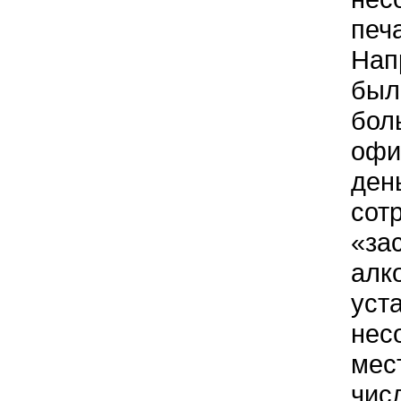
печ
Нап
был
бол
офи
ден
сот
«за
алк
уст
нес
мес
чис