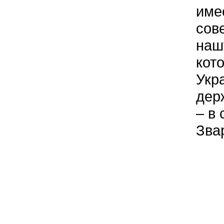
име
сов
наш
кот
Укр
дер
– в
Зва