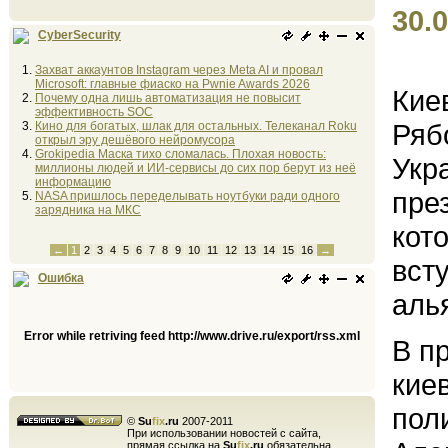
30.0
CyberSecurity
Захват аккаунтов Instagram через Meta AI и провал
Microsoft: главные фиаско на Pwnie Awards 2026
Кие
Почему одна лишь автоматизация не повысит
эффективность SOC
Ряб
Кино для богатых, шлак для остальных. Телеканал Roku
открыл эру дешёвого нейромусора
Grokipedia Маска тихо сломалась. Плохая новость:
Укр
миллионы людей и ИИ-сервисы до сих пор берут из неё
информацию
пре
NASA пришлось переделывать ноутбуки ради одного
зарядника на МКС
кот
←
1
2
3
4
5
6
7
8
9
10
11
12
13
14
15
16
→
вст
Ошибка
аль
Error while retriving feed http://www.drive.ru/export/rss.xml
В п
кие
пол
©
Su
fix
.ru
2007-2011
При использовании новостей с сайта,
прямая ссылка на
Su
fix
.ru
обязательна