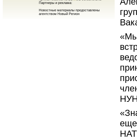
Але
Партнеры и реклама:
гру
Новостные материалы предоставлены
агентством Новый Регион
Вак
«Мы
вст
вед
при
при
чле
НУН
«Зн
еще
НАТ