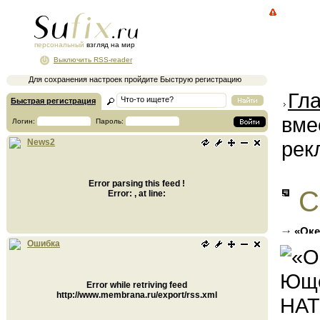
персональный
взгляд на мир
Выключить RSS-reader
Для сохранения настроек пройдите Быструю регистрацию
Гл
Быстрая регистрация
вме
Логин:
Пароль:
рек
News2
Error parsing this feed !
С
Error: , at line:
«Оке
Украин
Ошибка
Error while retriving feed
http://www.membrana.ru/export/rss.xml