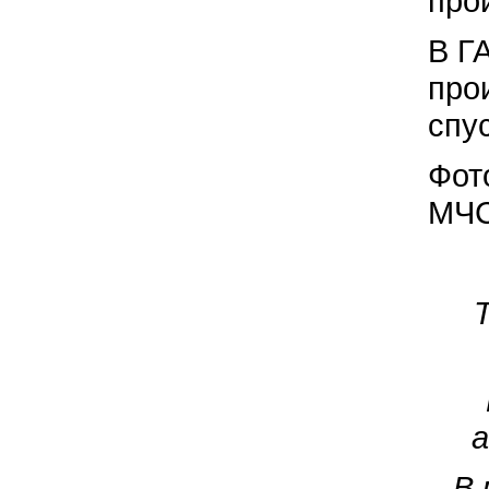
про
В ГА
про
спу
Фот
МЧС
а
В 