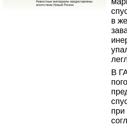
мар
Новостные материалы предоставлены
агентством Новый Регион
спу
в ж
зав
ине
упа
лег
В Г
пог
пре
спу
при
сог