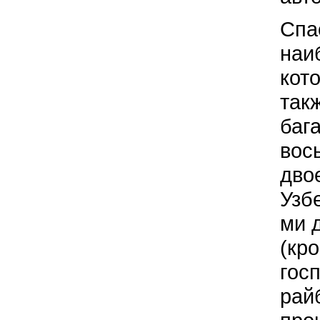
Спа
наи
кот
так
баг
вос
дво
Узб
ми 
(кр
гос
рай