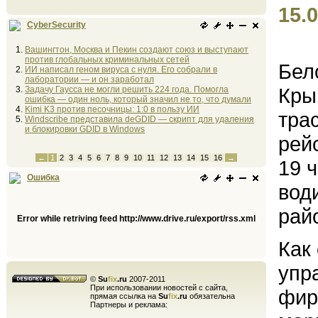
15.0
CyberSecurity
Вашингтон, Москва и Пекин создают союз и выступают
против глобальных криминальных сетей
Бел
ИИ написал геном вируса с нуля. Его собрали в
лаборатории — и он заработал
Кры
Задачу Гаусса не могли решить 224 года. Помогла
ошибка — один ноль, который значил не то, что думали
Kimi K3 против песочницы: 1:0 в пользу ИИ
тра
Windscribe представила deGDID — скрипт для удаления
и блокировки GDID в Windows
рей
←
1
2
3
4
5
6
7
8
9
10
11
12
13
14
15
16
→
19 
Ошибка
вод
рай
Error while retriving feed http://www.drive.ru/export/rss.xml
Как
упр
©
Su
fix
.ru
2007-2011
При использовании новостей с сайта,
фир
прямая ссылка на
Su
fix
.ru
обязательна
Партнеры и реклама: