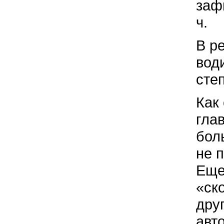
заф
ч.
В р
вод
сте
Как
гла
бол
не 
Еще
«ск
дру
авт