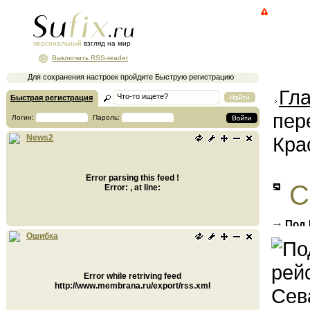
персональный
взгляд на мир
Выключить RSS-reader
Для сохранения настроек пройдите Быструю регистрацию
Гл
Быстрая регистрация
пер
Логин:
Пароль:
Кра
News2
Error parsing this feed !
С
Error: , at line:
Под 
(ФОТО)
Ошибка
Error while retriving feed
http://www.membrana.ru/export/rss.xml