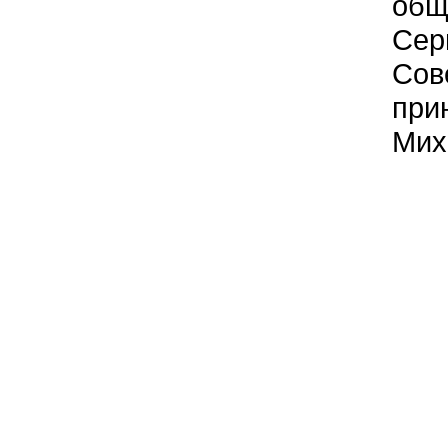
общ
Сер
Сов
при
Мих