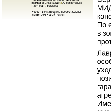
прямая ссылка на
Su
fix
.ru
обязательна
МИД
Партнеры и реклама:
Новостные материалы предоставлены
кон
агентством Новый Регион
По 
в з
про
Лав
осо
ухо
пози
гар
агр
Име