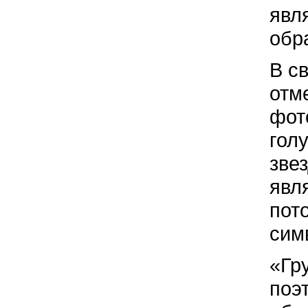
явл
обр
В с
отм
фот
гол
зве
явл
пот
сим
«Гр
поэ