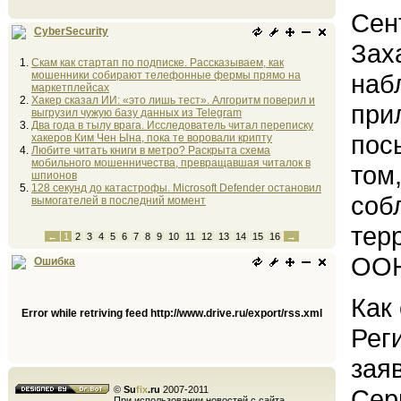
Сен
CyberSecurity
Зах
Скам как стартап по подписке. Рассказываем, как
мошенники собирают телефонные фермы прямо на
наб
маркетплейсах
Хакер сказал ИИ: «это лишь тест». Алгоритм поверил и
при
выгрузил чужую базу данных из Telegram
Два года в тылу врага. Исследователь читал переписку
пос
хакеров Ким Чен Ына, пока те воровали крипту
Любите читать книги в метро? Раскрыта схема
мобильного мошенничества, превращавшая читалок в
том,
шпионов
128 секунд до катастрофы. Microsoft Defender остановил
соб
вымогателей в последний момент
тер
←
1
2
3
4
5
6
7
8
9
10
11
12
13
14
15
16
→
ОО
Ошибка
Как
Error while retriving feed http://www.drive.ru/export/rss.xml
Рег
зая
©
Su
fix
.ru
2007-2011
Сер
При использовании новостей с сайта,