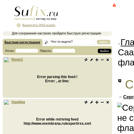
персональный
взгляд на мир
Выключить RSS-reader
Для сохранения настроек пройдите Быструю регистрацию
Гл
Быстрая регистрация
Саа
Логин:
Пароль:
фла
News2
Error parsing this feed !
С
Error: , at line:
Серг
Ошибка
Error while retriving feed
http://www.membrana.ru/export/rss.xml