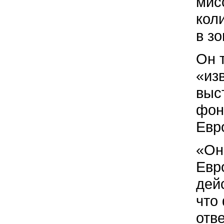
мис
кол
в з
Он 
«изв
выс
фон
Евр
«Он
Евр
дей
что
отве