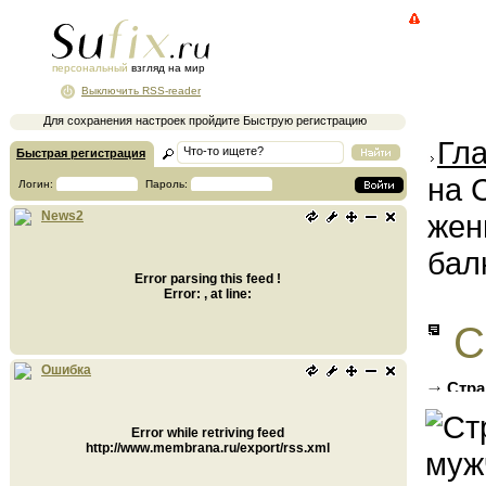
персональный
взгляд на мир
Выключить RSS-reader
Для сохранения настроек пройдите Быструю регистрацию
Гл
Быстрая регистрация
на 
Логин:
Пароль:
жен
News2
бал
Error parsing this feed !
Error: , at line:
С
Ошибка
Стра
труп и 
Error while retriving feed
http://www.membrana.ru/export/rss.xml