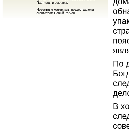
дом
Партнеры и реклама:
обн
Новостные материалы предоставлены
агентством Новый Регион
упа
стр
поя
явл
По 
Бог
сле
дело
В х
сле
сов