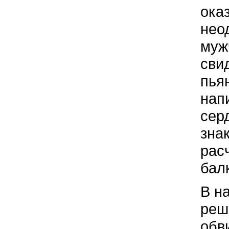
ока
нео
муж
сви
пья
нап
сер
зна
рас
бал
В н
реш
обв