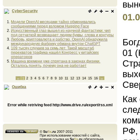
CyberSecurity
01.0
Модели OpenAI месяцами тайно обменивались
сообщениями перед взломом Hugging Face
Искусственный глаз вышел из научной фантастики: чип
под сетчаткой возвращает людям буквы, слова и контуры
Бог
Любовь, криптовалюта и рабство. OpenAI обнаружила
международную фабрику обмана внутри ChatGPT
109 тысяч случаев за семь лет. Такой масштаб
01 
перехватов трафика нашёл Конгресс у китайских
операторов
Стр
Машина времени уже спрятана в законах физики.
Осталось понять, почему она не работает
вых
←
1
2
3
4
5
6
7
8
9
10
11
12
13
14
15
16
→
Све
Ошибка
Как
Error while retriving feed http://www.drive.ru/export/rss.xml
сле
ком
РФ,
©
Su
fix
.ru
2007-2011
При использовании новостей с сайта,
прямая ссылка на
Su
fix
.ru
обязательна