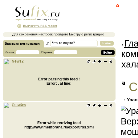
персональный
взгляд на мир
Выключить RSS-reader
Для сохранения настроек пройдите Быструю регистрацию
Гл
Быстрая регистрация
ком
Логин:
Пароль:
хал
News2
Error parsing this feed !
С
Error: , at line:
Урал
мошенн
Ошибка
Error while retriving feed
http://www.membrana.ru/export/rss.xml