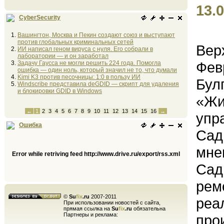
13.0
CyberSecurity
Вашингтон, Москва и Пекин создают союз и выступают
против глобальных криминальных сетей
Вер
ИИ написал геном вируса с нуля. Его собрали в
лаборатории — и он заработал
Фев
Задачу Гаусса не могли решить 224 года. Помогла
ошибка — один ноль, который значил не то, что думали
Kimi K3 против песочницы: 1:0 в пользу ИИ
Бул
Windscribe представила deGDID — скрипт для удаления
и блокировки GDID в Windows
«Жи
←
1
2
3
4
5
6
7
8
9
10
11
12
13
14
15
16
→
упр
Ошибка
Сад
мне
Error while retriving feed http://www.drive.ru/export/rss.xml
Сад
рем
©
Su
fix
.ru
2007-2011
реа
При использовании новостей с сайта,
прямая ссылка на
Su
fix
.ru
обязательна
Партнеры и реклама:
про