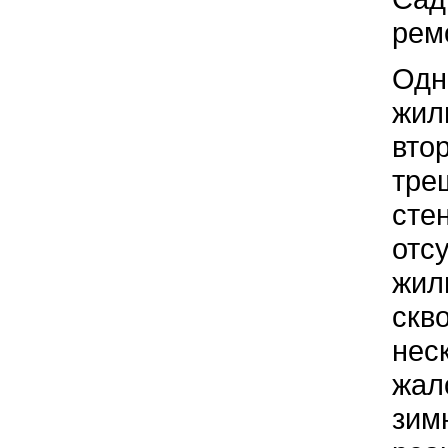
рем
Одн
жил
вто
тре
сте
отс
жил
скв
нес
жал
зим