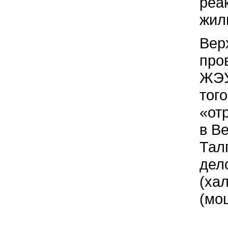
реа
жил
Вер
про
ЖЭУ
тог
«от
в В
Тал
дел
(хал
(мо