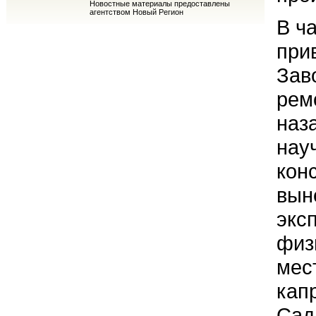
Новостные материалы предоставлены
агентством Новый Регион
В ч
при
Заво
рем
наз
нау
кон
вын
экс
физ
мес
кап
Сад