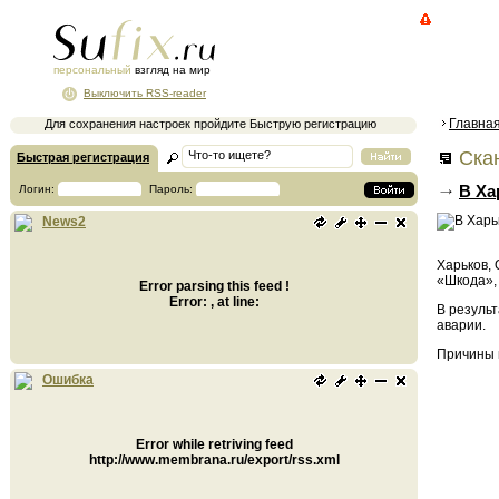
персональный
взгляд на мир
Выключить RSS-reader
Главна
Для сохранения настроек пройдите Быструю регистрацию
Ска
Быстрая регистрация
В Ха
Логин:
Пароль:
News2
Харьков, 
«Шкода»,
Error parsing this feed !
Error: , at line:
В резуль
аварии.
Причины 
Ошибка
Error while retriving feed
http://www.membrana.ru/export/rss.xml