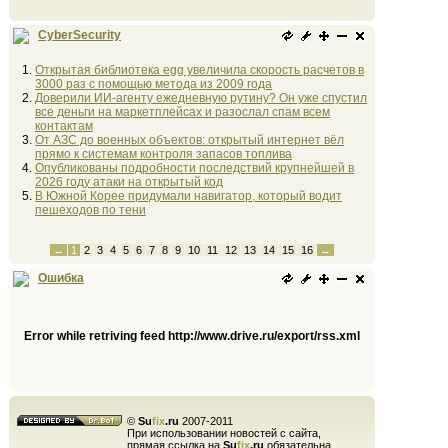
CyberSecurity
Открытая библиотека egg увеличила скорость расчетов в
3000 раз с помощью метода из 2009 года
Доверили ИИ-агенту ежедневную рутину? Он уже спустил
все деньги на маркетплейсах и разослал спам всем
контактам
От АЗС до военных объектов: открытый интернет вёл
прямо к системам контроля запасов топлива
Опубликованы подробности последствий крупнейшей в
2026 году атаки на открытый код
В Южной Корее придумали навигатор, который водит
пешеходов по тени
←
1
2
3
4
5
6
7
8
9
10
11
12
13
14
15
16
→
Ошибка
Error while retriving feed http://www.drive.ru/export/rss.xml
©
Su
fix
.ru
2007-2011
При использовании новостей с сайта,
прямая ссылка на
Su
fix
.ru
обязательна