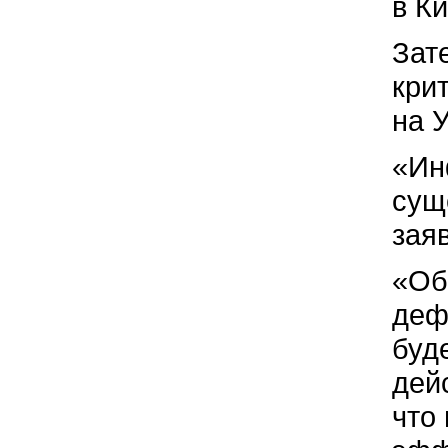
в К
Зат
кри
на 
«Ин
сущ
зая
«Об
деф
буде
дей
что 