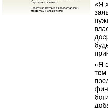
«Я 
Партнеры и реклама:
Новостные материалы предоставлены
зая
агентством Новый Регион
нуж
вла
дос
буд
при
«Я 
тем
посл
фин
бог
доб