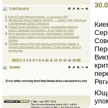
30.0
CyberSecurity
Kimi K3 против песочницы: 1:0 в пользу ИИ
Windscribe представила deGDID — скрипт для удаления
Кие
и блокировки GDID в Windows
Новый план Альтмана: отдать управление OpenAI
Сер
искусственному интеллекту. И он такой не один
Купи шпиона по подписке: платформа LightSpy
превратила слежку в полноценный корпоративный
Сов
бизнес
Почему одни курят всю жизнь и не болеют раком, а
Пер
другие заболевают без причин? Ответ может быть в
антителах
Вик
←
1
2
3
4
5
6
7
8
9
10
11
12
13
14
15
16
→
кри
Ошибка
пер
Рег
Error while retriving feed http://www.drive.ru/export/rss.xml
Юще
упо
©
Su
fix
.ru
2007-2011
При использовании новостей с сайта,
прямая ссылка на
Su
fix
.ru
обязательна