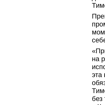
Тим
Пре
про
мом
себ
«Пр
на 
исп
эта
обя
Тим
без