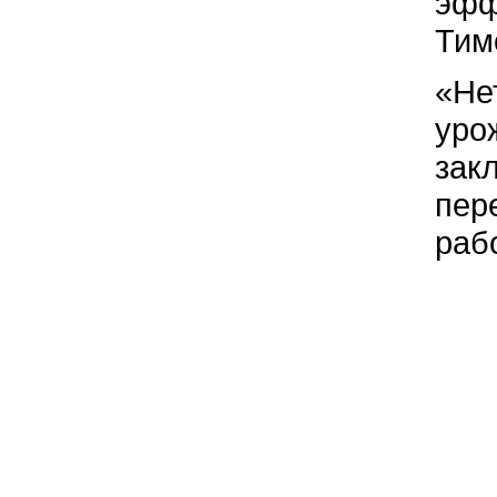
эфф
Тим
«Не
уро
зак
пер
раб