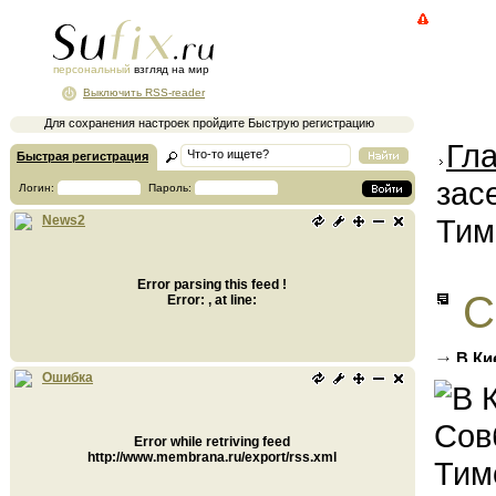
персональный
взгляд на мир
Выключить RSS-reader
Для сохранения настроек пройдите Быструю регистрацию
Гл
Быстрая регистрация
зас
Логин:
Пароль:
Тим
News2
Error parsing this feed !
С
Error: , at line:
В Ки
девочк
Ошибка
Error while retriving feed
http://www.membrana.ru/export/rss.xml