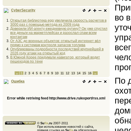
При
CyberSecurity
во 
Открытая библиотека egg увеличила скорость расчетов в
3000 раз с помощью метода из 2009 года
уто
Доверили ИИ-агенту ежедневную рутину? Он уже спустил
все деньги на маркетплейсах и разослал спам всем
упр
контактам
От АЗС до военных объектов: открытый интернет вёл
все
прямо к системам контроля запасов топлива
Опубликованы подробности последствий крупнейшей в
2026 году атаки на открытый код
чел
В Южной Корее придумали навигатор, который водит
пешеходов по тени
про
←
1
2
3
4
5
6
7
8
9
10
11
12
13
14
15
16
→
По 
Ошибка
охо
пер
Error while retriving feed http://www.drive.ru/export/rss.xml
дом
обн
©
Su
fix
.ru
2007-2011
При использовании новостей с сайта,
чел
прямая ссылка на
Su
fix
.ru
обязательна