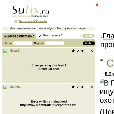
персональный
взгляд на мир
Выключить RSS-reader
Для сохранения настроек пройдите Быструю регистрацию
Гл
Быстрая регистрация
про
Логин:
Пароль:
News2
С
Error parsing this feed !
Error: , at line:
В Пр
Ошибка
Error while retriving feed
http://www.membrana.ru/export/rss.xml
(Но