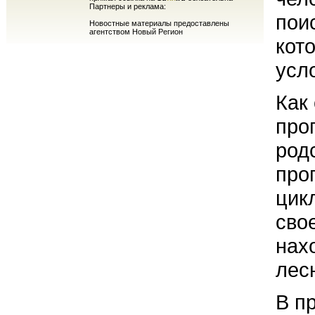
Партнеры и реклама:
пои
Новостные материалы предоставлены
агентством Новый Регион
кот
усл
Как
про
род
про
цик
сво
нах
лес
В п