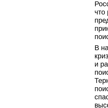
Рос
что
пре
при
пои
В н
кри
и р
пои
Тер
пои
спа
выс