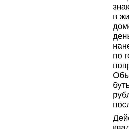
зна
в ж
дом
ден
нан
по 
пов
Обы
бут
руб
пос
Дей
ква