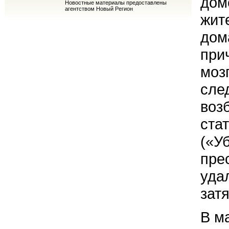
дом
Новостные материалы предоставлены
агентством Новый Регион
жит
дом
при
моз
сле
воз
ста
(«У
пре
уда
затя
В м