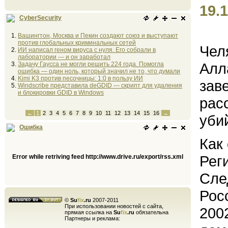
19.1
CyberSecurity
Вашингтон, Москва и Пекин создают союз и выступают
против глобальных криминальных сетей
Чел
ИИ написал геном вируса с нуля. Его собрали в
лаборатории — и он заработал
Алл
Задачу Гаусса не могли решить 224 года. Помогла
ошибка — один ноль, который значил не то, что думали
Kimi K3 против песочницы: 1:0 в пользу ИИ
зав
Windscribe представила deGDID — скрипт для удаления
и блокировки GDID в Windows
рас
←
1
2
3
4
5
6
7
8
9
10
11
12
13
14
15
16
→
уби
Ошибка
Как
Рег
Error while retriving feed http://www.drive.ru/export/rss.xml
Сле
Рос
©
Su
fix
.ru
2007-2011
При использовании новостей с сайта,
200
прямая ссылка на
Su
fix
.ru
обязательна
Партнеры и реклама: