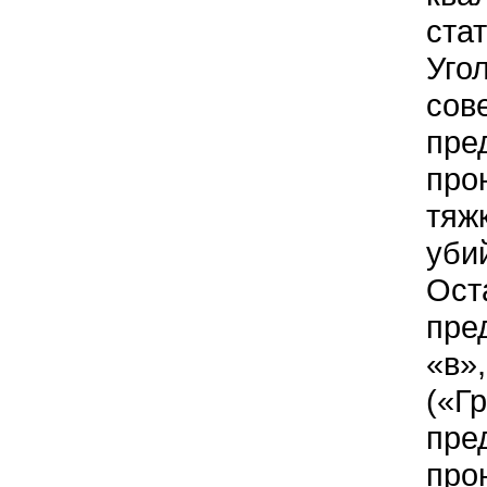
стат
Уго
сов
пре
про
тяж
уби
Ост
пре
«в»,
(«Г
пре
про