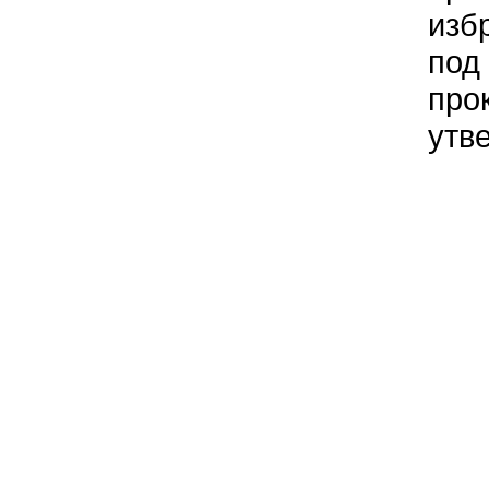
изб
под
про
утв