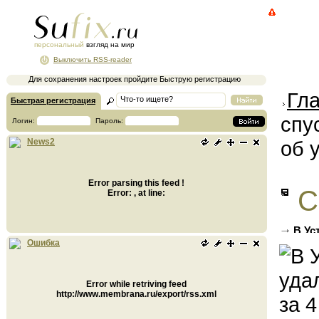
персональный
взгляд на мир
Выключить RSS-reader
Для сохранения настроек пройдите Быструю регистрацию
Гл
Быстрая регистрация
спу
Логин:
Пароль:
об 
News2
Error parsing this feed !
С
Error: , at line:
В Ус
бутыло
Ошибка
Error while retriving feed
http://www.membrana.ru/export/rss.xml