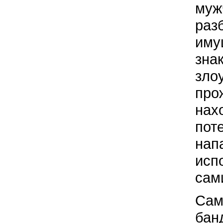
муж
раз
иму
зна
зло
про
нах
пот
нап
исп
сам
Сам
бан