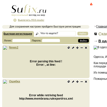
персональный
взгляд на мир
Выключить RSS-reader
Главна
Для сохранения настроек пройдите Быструю регистрацию
Ска
Быстрая регистрация
В од
Логин:
Пароль:
News2
Одесса, 
Error parsing this feed !
Как пере
Error: , at line:
площади 8
Из помещ
Пожарные
Ошибка
Error while retriving feed
http://www.membrana.ru/export/rss.xml