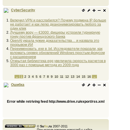
CyberSecurity
Включил VPN и расслабился? Почему подмена IP больше
не работает и как легко деанонимизировать любого за
один клик
Лучшему вору — €3000: фишеры устроили турнирную
гонку против французского банка
OpenAI украла чужие доказательства… и назвала это
прорывом ИИ
Переименовать .exe в .txt. Исследователи показали, как
взломать сервер обновлений Windows простым фокусом
с расширением
Открытая библиотека egg увеличила скорость расчетов в
3000 раз с помощью метода из 2009 года
←
1
2
3
4
5
6
7
8
9
10
11
12
13
14
15
16
→
Ошибка
Error while retriving feed http://www.drive.ru/export/rss.xml
©
Su
fix
.ru
2007-2011
При использовании новостей с сайта,