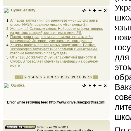
Укр
CyberSecurity
шко
Аппарат запустили при Брежневе — он до сих пор в
строю. NASA продлило миссию «Вояджера-2»
язы
Женщина? Слишком смело. Нейросети стёрли героинь
из детских историй, оставив им жалкие 2%
пок
Посмотрели три фильма и посмели назвать себя
киноманом? Интернет уже поставил вам диагноз
гос
Хакеры-роботы против живых защитников: Positive
Technologies запускает киберполигон с ИИ-атаками,
которые невозможно предугадать
для
От 2^128 до жалких 2^39: баг 12-летней давности в
CryptoJS позволяет сбрутить сид-фразу на обычном
это
ноуте
обр
←
1
2
3
4
5
6
7
8
9
10
11
12
13
14
15
16
→
Вак
Ошибка
сов
Error while retriving feed http://www.drive.ru/export/rss.xml
лит
шко
©
Su
fix
.ru
2007-2011
По 
При использовании новостей с сайта,