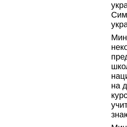
укр
Сим
укр
Мин
нек
пре
шко
нац
на 
кур
учи
зна