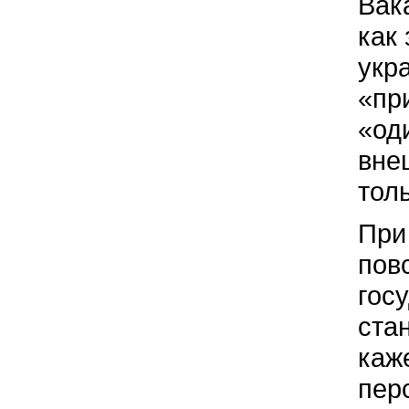
Вак
как
укр
«пр
«оди
вне
тол
При
пов
гос
ста
каже
пер