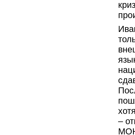
кри
про
Ива
тол
вне
язы
нац
сда
Пос
пош
хот
– о
МОН