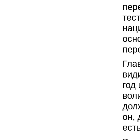
пер
тес
нац
осн
пер
Гла
вид
год
вол
дол
он, 
есть