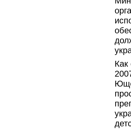
Мин
орг
исп
обе
дол
укр
Как
200
Юще
про
пре
укр
дет