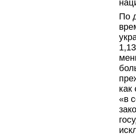
нац
По 
вре
укр
1,1
мен
бол
пре
как
«в 
зак
гос
иск