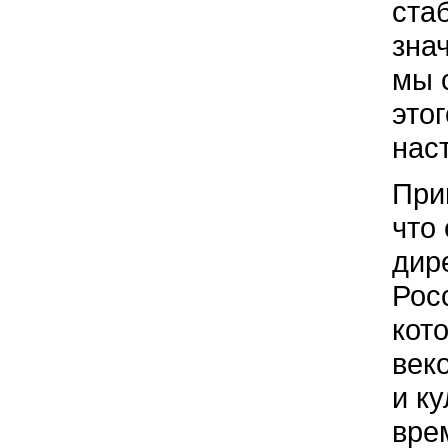
ста
знач
мы 
это
нас
При
что
дир
Рос
кот
век
и ку
вре