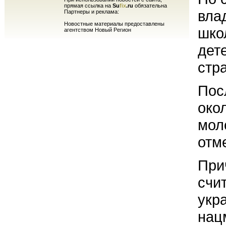
прямая ссылка на
Su
fix
.ru
обязательна
вла
Партнеры и реклама:
Новостные материалы предоставлены
шко
агентством Новый Регион
дет
стр
Пос
око
мол
отм
При
счи
укр
нац