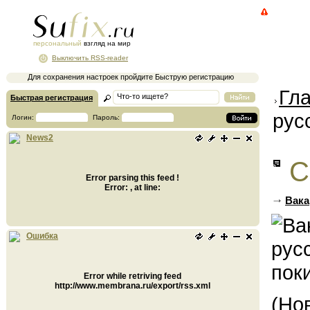
персональный
взгляд на мир
Выключить RSS-reader
Для сохранения настроек пройдите Быструю регистрацию
Гл
Быстрая регистрация
рус
Логин:
Пароль:
News2
С
Error parsing this feed !
Error: , at line:
Вака
Ошибка
Error while retriving feed
http://www.membrana.ru/export/rss.xml
(Но