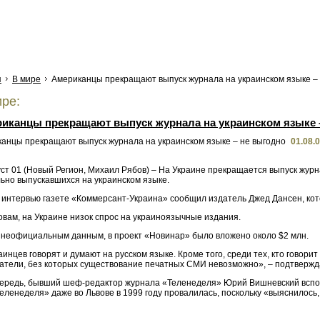
я
В мире
Американцы прекращают выпуск журнала на украинском языке – 
ре:
иканцы прекращают выпуск журнала на украинском языке 
01.08.
уст 01 (Новый Регион, Михаил Рябов) – На Украине прекращается выпуск жур
ьно выпускавшихся на украинском языке.
в интервью газете «Коммерсант-Украина» сообщил издатель Джед Дансен, ко
овам, на Украине низок спрос на украиноязычные издания.
 неофициальным данным, в проект «Новинар» было вложено около $2 млн.
инцев говорят и думают на русском языке. Кроме того, среди тех, кто говор
атели, без которых существование печатных СМИ невозможно», – подтвержд
чередь, бывший шеф-редактор журнала «Теленеделя» Юрий Вишневский вспом
еленеделя» даже во Львове в 1999 году провалилась, поскольку «выяснилось,