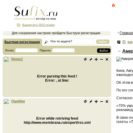
персональный
взгляд на мир
Выключить RSS-reader
Главна
Для сохранения настроек пройдите Быструю регистрацию
В ми
Быстрая регистрация
Амер
Логин:
Пароль:
News2
Киев, Авг
еженедел
Error parsing this feed !
Error: , at line:
Об этом 
По его сл
Согласно
Ошибка
«70% укра
рекламод
В свою о
Error while retriving feed
газеты «Т
http://www.membrana.ru/export/rss.xml