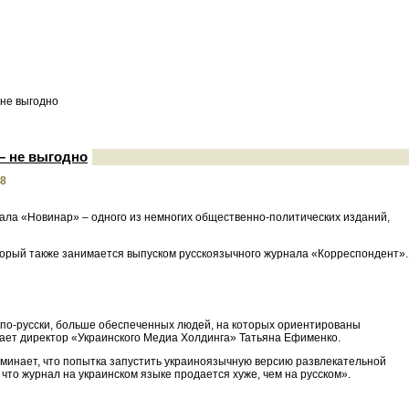
не выгодно
– не выгодно
08
нала «Новинар» – одного из немногих общественно-политических изданий,
торый также занимается выпуском русскоязычного журнала «Корреспондент».
ит по-русски, больше обеспеченных людей, на которых ориентированы
ает директор «Украинского Медиа Холдинга» Татьяна Ефименко.
инает, что попытка запустить украиноязычную версию развлекательной
 что журнал на украинском языке продается хуже, чем на русском».