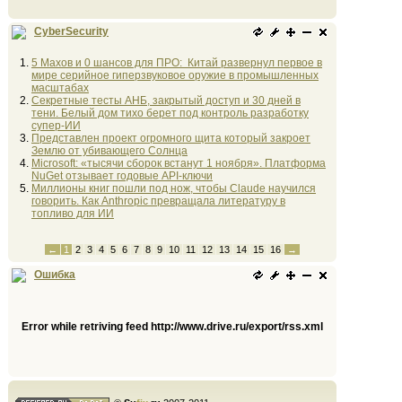
CyberSecurity
5 Махов и 0 шансов для ПРО: Китай развернул первое в
мире серийное гиперзвуковое оружие в промышленных
масштабах
Секретные тесты АНБ, закрытый доступ и 30 дней в
тени. Белый дом тихо берет под контроль разработку
супер-ИИ
Представлен проект огромного щита который закроет
Землю от убивающего Солнца
Microsoft: «тысячи сборок встанут 1 ноября». Платформа
NuGet отзывает годовые API-ключи
Миллионы книг пошли под нож, чтобы Claude научился
говорить. Как Anthropic превращала литературу в
топливо для ИИ
←
1
2
3
4
5
6
7
8
9
10
11
12
13
14
15
16
→
Ошибка
Error while retriving feed http://www.drive.ru/export/rss.xml