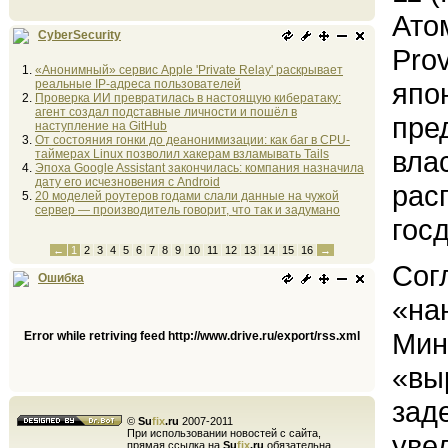
Ато
CyberSecurity
Pro
«Анонимный» сервис Apple 'Private Relay' раскрывает
реальные IP-адреса пользователей
япо
Проверка ИИ превратилась в настоящую кибератаку:
агент создал подставные личности и пошёл в
пре
наступление на GitHub
От состояния гонки до деанонимизации: как баг в CPU-
вла
таймерах Linux позволил хакерам взламывать Tails
Эпоха Google Assistant закончилась: компания назначила
дату его исчезновения с Android
рас
20 моделей роутеров годами слали данные на чужой
сервер — производитель говорит, что так и задумано
гос
←
1
2
3
4
5
6
7
8
9
10
11
12
13
14
15
16
→
Сог
Ошибка
«на
Мин
Error while retriving feed http://www.drive.ru/export/rss.xml
«вы
зад
©
Su
fix
.ru
2007-2011
При использовании новостей с сайта,
уве
прямая ссылка на
Su
fix
.ru
обязательна