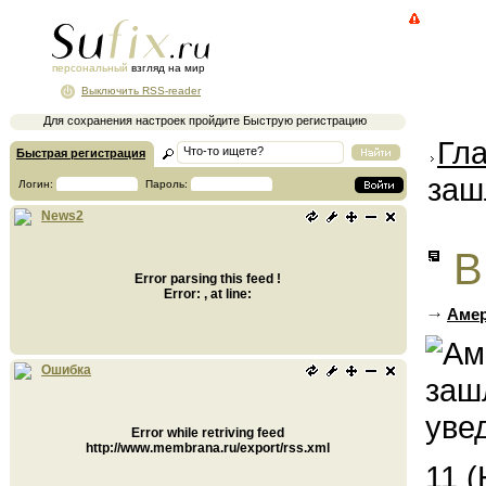
персональный
взгляд на мир
Выключить RSS-reader
Для сохранения настроек пройдите Быструю регистрацию
Гл
Быстрая регистрация
заш
Логин:
Пароль:
News2
В
Error parsing this feed !
Error: , at line:
Амер
Ошибка
Error while retriving feed
http://www.membrana.ru/export/rss.xml
11 