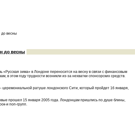
н до весны
ен до весны
ь «Русская зима» в Лондоне переносится на весну в связи с финансовым
м, в этом году трудности возникли из-за нехватки спонсорских средств.
 – церемониальной ратуше лондонского Сити, который пройдет 16 января,
рвые прошел 15 января 2005 года. Лондонцам пришлись по душе блины,
ок-и поп-групп.