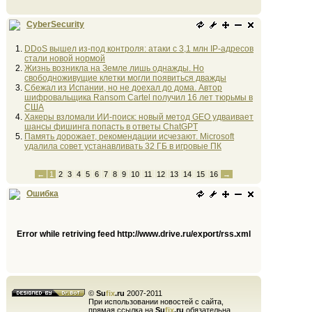
CyberSecurity
DDoS вышел из-под контроля: атаки с 3,1 млн IP-адресов
стали новой нормой
Жизнь возникла на Земле лишь однажды. Но
свободноживущие клетки могли появиться дважды
Сбежал из Испании, но не доехал до дома. Автор
шифровальщика Ransom Cartel получил 16 лет тюрьмы в
США
Хакеры взломали ИИ-поиск: новый метод GEO удваивает
шансы фишинга попасть в ответы ChatGPT
Память дорожает, рекомендации исчезают. Microsoft
удалила совет устанавливать 32 ГБ в игровые ПК
←
1
2
3
4
5
6
7
8
9
10
11
12
13
14
15
16
→
Ошибка
Error while retriving feed http://www.drive.ru/export/rss.xml
©
Su
fix
.ru
2007-2011
При использовании новостей с сайта,
прямая ссылка на
Su
fix
.ru
обязательна