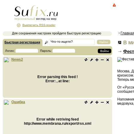
персональный
взгляд на мир
Выключить RSS-reader
Главна
Для сохранения настроек пройдите Быструю регистрацию
В ми
Быстрая регистрация
Фест
Логин:
Пароль:
News2
Москва, Д
кризисом.
Error parsing this feed !
Теперь м
Error: , at line:
От «Русск
сообщает
Напомним
Ошибка
медовуха,
Error while retriving feed
http://www.membrana.ru/export/rss.xml