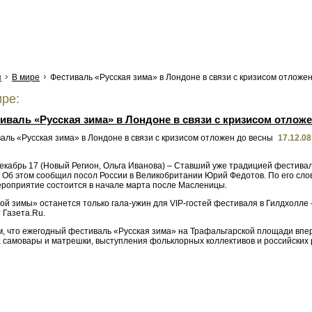
я
В мире
Фестиваль «Русская зима» в Лондоне в связи с кризисом отложе
ре:
иваль «Русская зима» в Лондоне в связи с кризисом отлож
17.12.08
екабрь 17 (Новый Регион, Ольга Иванова) – Ставший уже традицией фестивал
 Об этом сообщил посол России в Великобритании Юрий Федотов. По его слова
ероприятие состоится в начале марта после Масленицы.
ой зимы» останется только гала-ужин для VIP-гостей фестиваля в Гилдхолле
 Газета.Ru.
, что ежегодный фестиваль «Русская зима» на Трафальгарской площади впе
 самовары и матрешки, выступления фольклорных коллективов и российских р