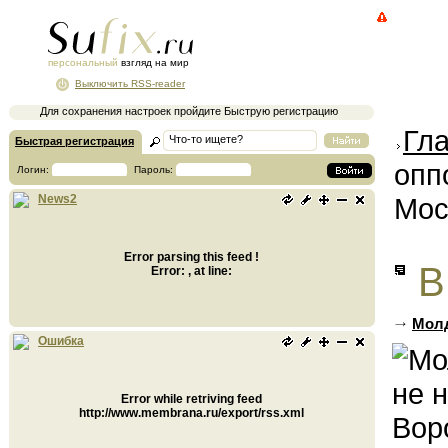
персональный
взгляд на мир
Выключить RSS-reader
Для сохранения настроек пройдите Быструю регистрацию
Гл
Быстрая регистрация
опп
Логин:
Пароль:
Мос
News2
Error parsing this feed !
В
Error: , at line:
Молд
Ошибка
Error while retriving feed
http://www.membrana.ru/export/rss.xml