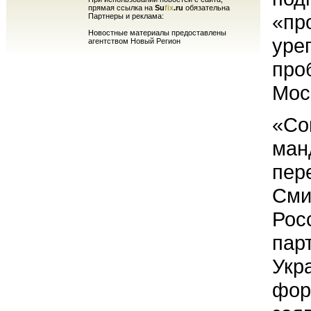
прямая ссылка на
Su
fix
.ru
обязательна
«пр
Партнеры и реклама:
Новостные материалы предоставлены
уре
агентством Новый Регион
про
Мос
«Со
ман
пер
Сми
Рос
пар
Укр
фор