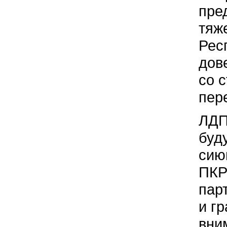
пре
тяж
Рес
дов
со 
пер
ЛДП
буд
сию
ПКР
пар
и г
вни