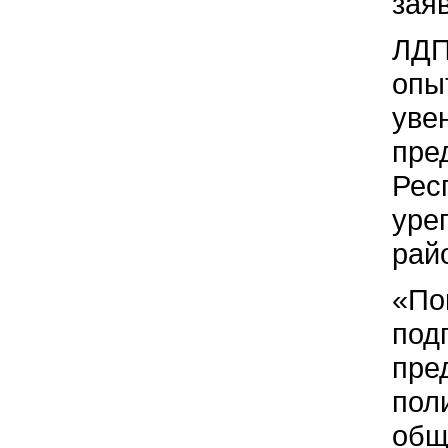
зая
ЛДП
опы
уве
пре
Рес
уре
рай
«По
под
пре
пол
общ