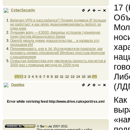
17 
CyberSecurity
Объ
Включил VPN и расслабился? Почему подмена IP больше
не работает и как легко деанонимизировать любого за
Мол
один клик
Лучшему вору — €3000: фишеры устроили турнирную
нос
гонку против французского банка
OpenAI украла чужие доказательства… и назвала это
хар
прорывом ИИ
Переименовать .exe в .txt. Исследователи показали, как
взломать сервер обновлений Windows простым фокусом
нац
с расширением
Открытая библиотека egg увеличила скорость расчетов в
гов
3000 раз с помощью метода из 2009 года
Либ
←
1
2
3
4
5
6
7
8
9
10
11
12
13
14
15
16
→
(ЛД
Ошибка
Как
Error while retriving feed http://www.drive.ru/export/rss.xml
выр
«на
©
Su
fix
.ru
2007-2011
под
При использовании новостей с сайта,