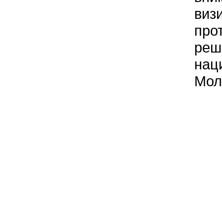
виз
про
реш
нац
Мол