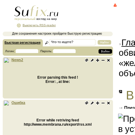
персональный
взгляд на мир
Выключить RSS-reader
Для сохранения настроек пройдите Быструю регистрацию
Гл
Быстрая регистрация
обв
Логин:
Пароль:
«же
News2
объ
Error parsing this feed !
Error: , at line:
В
Ошибка
През
занаве
Error while retriving feed
http://www.membrana.ru/export/rss.xml