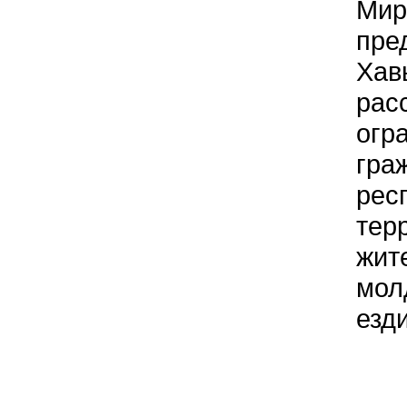
Мир
пре
Хав
рас
огр
гра
рес
тер
жит
мол
езд