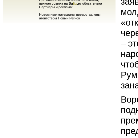
зая
прямая ссылка на
Su
fix
.ru
обязательна
Партнеры и реклама:
мол
Новостные материалы предоставлены
агентством Новый Регион
«от
чер
– э
нар
что
Рум
зан
Вор
под
пре
пре