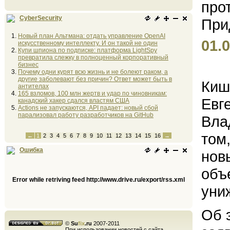
CyberSecurity
Новый план Альтмана: отдать управление OpenAI
01.0
искусственному интеллекту. И он такой не один
Купи шпиона по подписке: платформа LightSpy
превратила слежку в полноценный корпоративный
бизнес
Почему одни курят всю жизнь и не болеют раком, а
другие заболевают без причин? Ответ может быть в
Киш
антителах
165 взломов, 100 млн жертв и удар по чиновникам:
Евг
канадский хакер сдался властям США
Actions не запускаются, API падает: новый сбой
парализовал работу разработчиков на GitHub
Вла
том
←
1
2
3
4
5
6
7
8
9
10
11
12
13
14
15
16
→
Ошибка
нов
объ
Error while retriving feed http://www.drive.ru/export/rss.xml
уни
Об 
©
Su
fix
.ru
2007-2011
При использовании новостей с сайта,