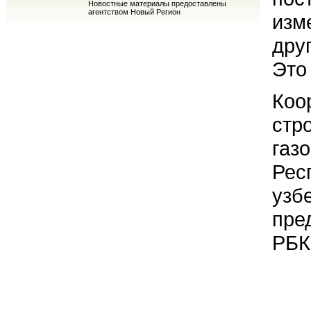
Новостные материалы предоставлены
агентством Новый Регион
изм
дру
Это
Коо
стр
газ
Рес
узб
пре
РБК