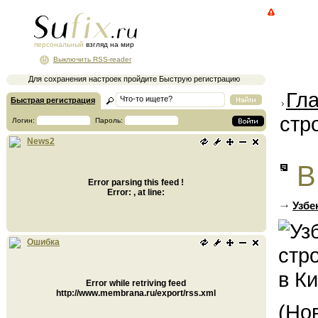
персональный
взгляд на мир
Выключить RSS-reader
Для сохранения настроек пройдите Быструю регистрацию
Гл
Быстрая регистрация
стр
Логин:
Пароль:
News2
В
Error parsing this feed !
Error: , at line:
Узбе
Ошибка
Error while retriving feed
http://www.membrana.ru/export/rss.xml
(Но