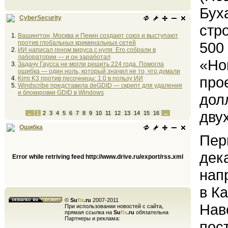
Бух
CyberSecurity
стр
Вашингтон, Москва и Пекин создают союз и выступают
против глобальных криминальных сетей
500
ИИ написал геном вируса с нуля. Его собрали в
лаборатории — и он заработал
«Но
Задачу Гаусса не могли решить 224 года. Помогла
ошибка — один ноль, который значил не то, что думали
про
Kimi K3 против песочницы: 1:0 в пользу ИИ
Windscribe представила deGDID — скрипт для удаления
и блокировки GDID в Windows
дол
дву
←
1
2
3
4
5
6
7
8
9
10
11
12
13
14
15
16
→
Ошибка
Пер
дека
Error while retriving feed http://www.drive.ru/export/rss.xml
нап
в К
©
Su
fix
.ru
2007-2011
Нав
При использовании новостей с сайта,
прямая ссылка на
Su
fix
.ru
обязательна
Партнеры и реклама:
пос