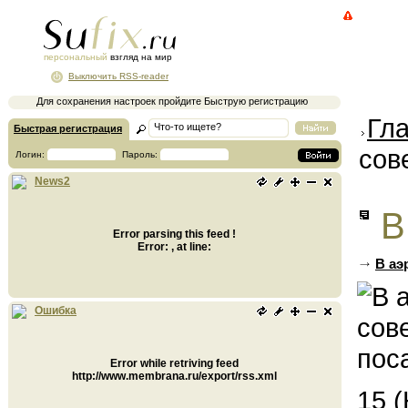
персональный
взгляд на мир
Выключить RSS-reader
Для сохранения настроек пройдите Быструю регистрацию
Гл
Быстрая регистрация
сов
Логин:
Пароль:
News2
В
Error parsing this feed !
Error: , at line:
В аэ
Ошибка
Error while retriving feed
http://www.membrana.ru/export/rss.xml
15 