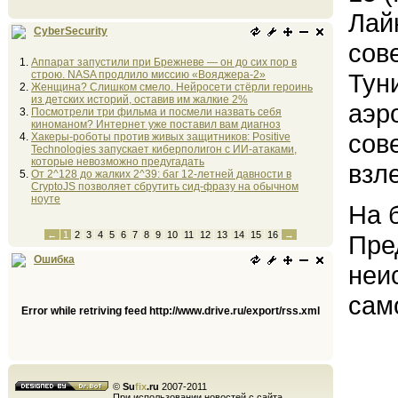
Лай
CyberSecurity
сов
Аппарат запустили при Брежневе — он до сих пор в
строю. NASA продлило миссию «Вояджера-2»
Тун
Женщина? Слишком смело. Нейросети стёрли героинь
из детских историй, оставив им жалкие 2%
аэр
Посмотрели три фильма и посмели назвать себя
киноманом? Интернет уже поставил вам диагноз
сов
Хакеры-роботы против живых защитников: Positive
Technologies запускает киберполигон с ИИ-атаками,
которые невозможно предугадать
взле
От 2^128 до жалких 2^39: баг 12-летней давности в
CryptoJS позволяет сбрутить сид-фразу на обычном
ноуте
На 
←
1
2
3
4
5
6
7
8
9
10
11
12
13
14
15
16
→
Пре
Ошибка
неи
сам
Error while retriving feed http://www.drive.ru/export/rss.xml
©
Su
fix
.ru
2007-2011
При использовании новостей с сайта,