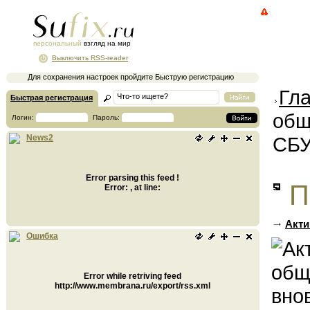
персональный
взгляд на мир
Выключить RSS-reader
Для сохранения настроек пройдите Быструю регистрацию
Гл
Быстрая регистрация
общ
Логин:
Пароль:
СБ
News2
Error parsing this feed !
П
Error: , at line:
Акти
Ошибка
Error while retriving feed
http://www.membrana.ru/export/rss.xml