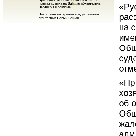
прямая ссылка на
Su
fix
.ru
обязательна
«Ру
Партнеры и реклама:
рас
Новостные материалы предоставлены
агентством Новый Регион
на 
име
Общ
суд
отм
«Пр
хоз
об 
Общ
жал
адм