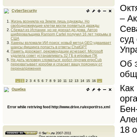
Окт
CyberSecurity
– А
Жизнь возникла на Земле лишь однажды. Но
свободноживущие клетки могли появиться дважды
Сев
Сбежал из Испании, но не доехал до дома. Автор
шифровальщика Ransom Cartel получил 16 лет тюрьмы в
суд
США
Хакеры взломали ИИ-поиск: новый метод GEO удваивает
Упр
шансы фишинга попасть в ответы ChatGPT
Память дорожает, рекомендации исчезают. Microsoft
удалила совет устанавливать 32 ГБ в игровые ПК
Не дать человеку сломаться: робот-грузчик ergoCub
Об 
перехватывает коробки и спасает вашу поясницу от
перенапряжения
общ
←
1
2
3
4
5
6
7
8
9
10
11
12
13
14
15
16
→
Как
Ошибка
орг
Бен
Error while retriving feed http://www.drive.ru/export/rss.xml
Але
18 
©
Su
fix
.ru
2007-2011
При использовании новостей с сайта,