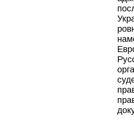
пос
Укр
ров
нам
Евр
Рус
орг
суд
пра
пра
док