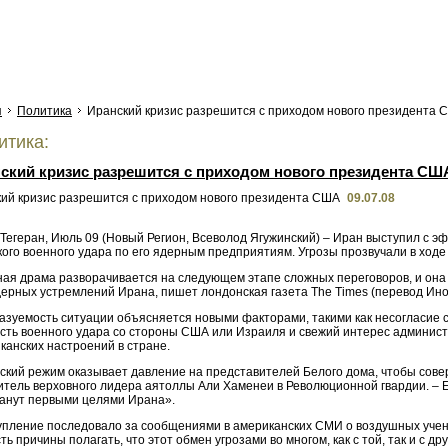
я
Политика
Иранский кризис разрешится с приходом нового президента 
тика:
ский кризис разрешится с приходом нового президента СШ
09.07.08
Тегеран, Июль 09 (Новый Регион, Всеволод Ягужинский) – Иран выступил с э
кого военного удара по его ядерным предприятиям. Угрозы прозвучали в ход
ная драма разворачивается на следующем этапе сложных переговоров, и она
дерных устремлений Ирана, пишет лондонская газета The Times (перевод Ино
зуемость ситуации объясняется новыми факторами, такими как несогласие с И
сть военного удара со стороны США или Израиля и свежий интерес админист
канских настроений в стране.
ский режим оказывает давление на представителей Белого дома, чтобы сове
итель верховного лидера аятоллы Али Хаменеи в Революционной гвардии. – Е
танут первыми целями Ирана».
упление последовало за сообщениями в американских СМИ о воздушных учен
ть причины полагать, что этот обмен угрозами во многом, как с той, так и с д