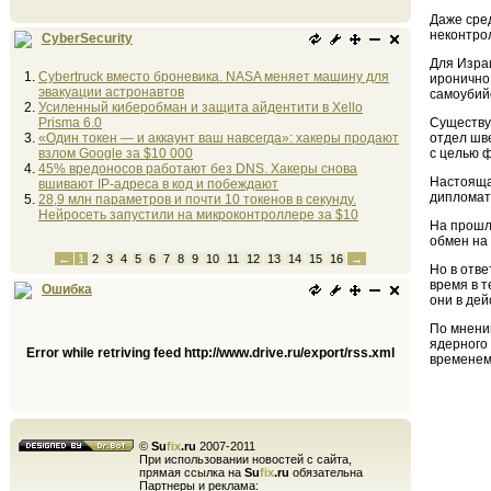
Даже сред
неконтро
CyberSecurity
Для Изра
Cybertruck вместо броневика. NASA меняет машину для
иронично
эвакуации астронавтов
самоубий
Усиленный киберобман и защита айдентити в Xello
Prisma 6.0
Существу
«Один токен — и аккаунт ваш навсегда»: хакеры продают
отдел шве
взлом Google за $10 000
с целью 
45% вредоносов работают без DNS. Хакеры снова
Настояща
вшивают IP-адреса в код и побеждают
дипломат
28,9 млн параметров и почти 10 токенов в секунду.
Нейросеть запустили на микроконтроллере за $10
На прошл
обмен на
←
1
2
3
4
5
6
7
8
9
10
11
12
13
14
15
16
→
Но в отв
время в т
Ошибка
они в дей
По мнени
ядерного 
Error while retriving feed http://www.drive.ru/export/rss.xml
временем
©
Su
fix
.ru
2007-2011
При использовании новостей с сайта,
прямая ссылка на
Su
fix
.ru
обязательна
Партнеры и реклама: