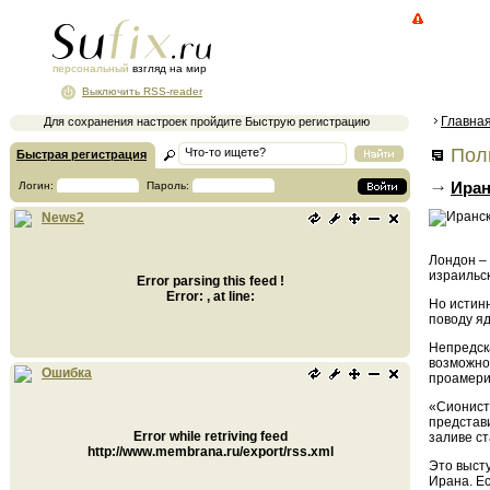
персональный
взгляд на мир
Выключить RSS-reader
Главна
Для сохранения настроек пройдите Быструю регистрацию
Поли
Быстрая регистрация
Иран
Логин:
Пароль:
News2
Лондон – 
израильс
Error parsing this feed !
Error: , at line:
Но истин
поводу я
Непредска
возможно
Ошибка
проамери
«Сионист
представ
Error while retriving feed
заливе с
http://www.membrana.ru/export/rss.xml
Это выст
Ирана. Ес