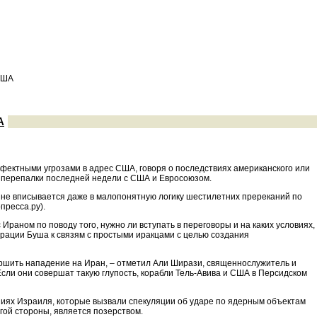
США
А
ффектными угрозами в адрес США, говоря о последствиях американского или
е перепалки последней недели с США и Евросоюзом.
 не вписывается даже в малопонятную логику шестилетних пререканий по
пресса.ру).
раном по поводу того, нужно ли вступать в переговоры и на каких условиях,
рации Буша к связям с простыми иракцами с целью создания
ршить нападение на Иран, – отметил Али Ширази, священнослужитель и
сли они совершат такую глупость, корабли Тель-Авива и США в Персидском
иях Израиля, которые вызвали спекуляции об ударе по ядерным объектам
ругой стороны, является позерством.