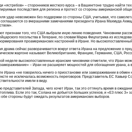
и «ястребов» – сторонников жесткого курса – в Вашингтоне трудно найти тех
лируемые последствия для региона и протест со стороны американской общес
иля удар невозможен без поддержки со стороны США, учитывая, что самолет
 соглашаются со вчерашними замечаниями президента Ирана Махмуда Ахмад
ством».
ют признаки того, что США выбрали иную линию поведения. Чиновники рассм
йцарского посольства в Тегеране, по словам Марка Фицпатрика из исследоват
формирования проамериканских настроений в Иране. Но высокопоставленный 
я драма сейчас разворачивается вокруг ответа Ирана на предложение о пред
ическом жаргоне называют Великобританию, Францию, Германию, США, Россию
ой неделе высокопоставленные иранские чиновники отметили, что Иран може
 замораживание» – Иран не расширяет мощностей для обогащения урана, а в 
ете Ирана «не говорилось ничего о приостановке или замораживании в обмен
ексте не исключалась возможность переговоров. Представитель ЕС Хавьер Сол
ствительности имели в виду.
ю представителей Запада, чего хочет Иран, так это оттянуть время в ожида
топлива. Если это так, Солана не добьется больших успехов, и «E3 плюс 3» 
 обе стороны будут ожидать результатов американских выборов.