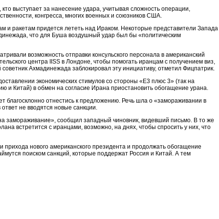
, кто выступает за нанесение удара, учитывая сложность операции,
твенности, конгресса, многих военных и союзников США.
ам и ракетам придется лететь над Ираком. Некоторые представители Запада
инежада, что для Буша воздушный удар был бы «политическим
атривали возможность отправки консульского персонала в американский
ельского центра IISS в Лондоне, чтобы помогать иранцам с получением виз,
советник Ахмадинежада заблокировал эту инициативу, отметил Фицпатрик.
оставлении экономических стимулов со стороны «E3 плюс 3» (так на
 и Китай) в обмен на согласие Ирана приостановить обогащение урана.
т благосклонно отнестись к предложению. Речь шла о «замораживании в
ответ не вводятся новые санкции.
 на замораживание», сообщил западный чиновник, видевший письмо. В то же
ана встретится с иранцами, возможно, на днях, чтобы спросить у них, что
нии прихода нового американского президента и продолжать обогащение
займутся поиском санкций, которые поддержат Россия и Китай. А тем