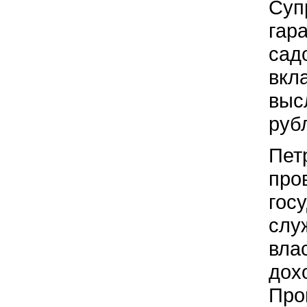
Суп
гар
сад
вкл
выс
руб
Пет
про
гос
слу
вла
дох
Про