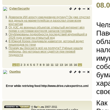
08.0
CyberSecurity
Доверили ИИ-агенту ежедневную рутину? Он уже спустил
все деньги на маркетплейсах и разослал спам всем
Чел
контактам
От АЗС до военных объектов: открытый интернет вёл
Пав
прямо к системам контроля запасов топлива
Опубликованы подробности последствий крупнейшей в
2026 году атаки на открытый код
обл
В Южной Корее придумали навигатор, который водит
пешеходов по тени
нал
Почему вы бросаете всё на полпути? Учёные нашли
нейроны, без которых мозг сдаётся при первой
трудности
иму
соб
←
1
2
3
4
5
6
7
8
9
10
11
12
13
14
15
16
→
Ошибка
бум
хар
Error while retriving feed http://www.drive.ru/export/rss.xml
сво
Как
©
Su
fix
.ru
2007-2011
При использовании новостей с сайта,