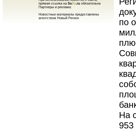
Рег
прямая ссылка на
Su
fix
.ru
обязательна
Партнеры и реклама:
док
Новостные материалы предоставлены
агентством Новый Регион
по 
мил
плю
Сов
ква
ква
соб
пло
бан
На 
953