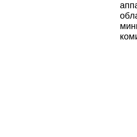
апп
обл
мин
ком