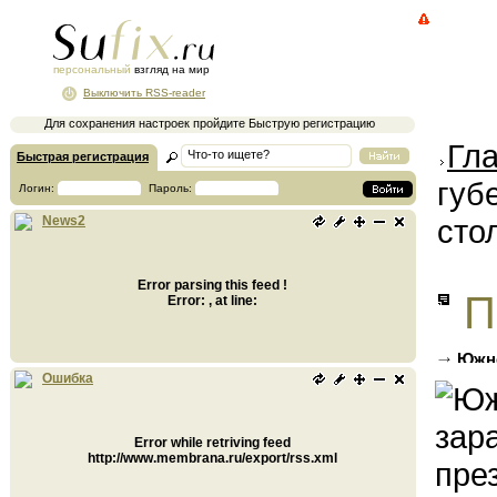
персональный
взгляд на мир
Выключить RSS-reader
Для сохранения настроек пройдите Быструю регистрацию
Гл
Быстрая регистрация
губ
Логин:
Пароль:
сто
News2
Error parsing this feed !
П
Error: , at line:
Южно
скольк
Ошибка
Error while retriving feed
http://www.membrana.ru/export/rss.xml