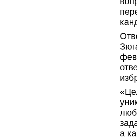
воп
пер
кан
Отв
Зюг
фев
отв
изб
«Це
уни
люб
зад
а к