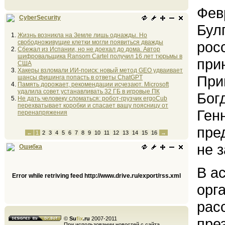
Фев
CyberSecurity
Бул
Жизнь возникла на Земле лишь однажды. Но
свободноживущие клетки могли появиться дважды
рос
Сбежал из Испании, но не доехал до дома. Автор
шифровальщика Ransom Cartel получил 16 лет тюрьмы в
при
США
Хакеры взломали ИИ-поиск: новый метод GEO удваивает
При
шансы фишинга попасть в ответы ChatGPT
Память дорожает, рекомендации исчезают. Microsoft
удалила совет устанавливать 32 ГБ в игровые ПК
Бог
Не дать человеку сломаться: робот-грузчик ergoCub
перехватывает коробки и спасает вашу поясницу от
Ген
перенапряжения
пре
←
1
2
3
4
5
6
7
8
9
10
11
12
13
14
15
16
→
не 
Ошибка
В а
Error while retriving feed http://www.drive.ru/export/rss.xml
орг
рас
©
Su
fix
.ru
2007-2011
пре
При использовании новостей с сайта,