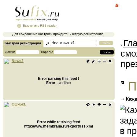
персональный
взгляд на мир
Выключить RSS-reader
Для сохранения настроек пройдите Быструю регистрацию
Гл
Быстрая регистрация
смо
Логин:
Пароль:
пре
News2
Error parsing this feed !
П
Error: , at line:
Кажд
Ошибка
Error while retriving feed
http://www.membrana.ru/export/rss.xml