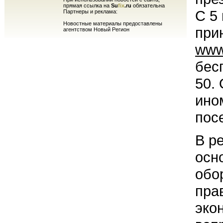
прямая ссылка на
Su
fix
.ru
обязательна
С 5
Партнеры и реклама:
Новостные материалы предоставлены
при
агентством Новый Регион
www.
бес
50.
ино
пос
В р
осн
обо
пра
эко