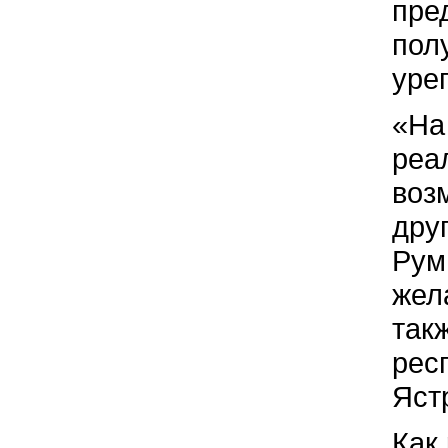
пре
пол
уре
«На
реа
воз
дру
Рум
жел
так
рес
Яст
Как