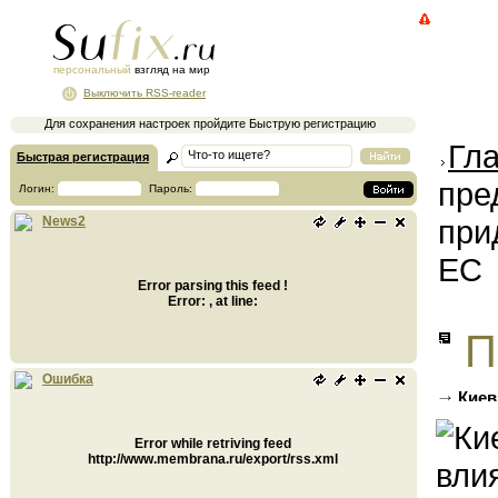
персональный
взгляд на мир
Выключить RSS-reader
Для сохранения настроек пройдите Быструю регистрацию
Гл
Быстрая регистрация
пре
Логин:
Пароль:
при
News2
ЕС
Error parsing this feed !
Error: , at line:
П
Ошибка
Киев
придне
Error while retriving feed
http://www.membrana.ru/export/rss.xml