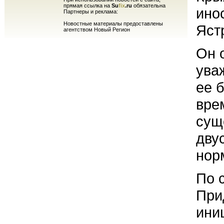
прямая ссылка на
Su
fix
.ru
обязательна
ино
Партнеры и реклама:
Новостные материалы предоставлены
Яст
агентством Новый Регион
Он 
ува
ее 
вре
сущ
дву
нор
По 
При
ини