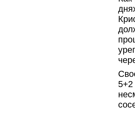
дня
Кри
дол
про
уре
чер
Сво
5+2
несм
сос