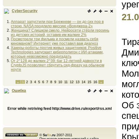
CyberSecurity
21.0
Аппарат запустили при Брежневе — он до сих пор в
строю. NASA продлило миссию «Вояджера-2»
Женщина? Слишком смело. Нейросети стёрли героинь
из детских историй, оставив им жалкие 2%
Тир
Посмотрели три фильма и посмели назвать себя
киноманом? Интернет уже поставил вам диагноз
Хакеры-роботы против живых защитников: Positive
Дми
Technologies запускает киберполигон с ИИ-атаками,
которые невозможно предугадать
клю
От 2^128 до жалких 2^39: баг 12-летней давности в
CryptoJS позволяет сбрутить сид-фразу на обычном
ноуте
Мол
мог
←
1
2
3
4
5
6
7
8
9
10
11
12
13
14
15
16
→
Ошибка
кот
Об 
Error while retriving feed http://www.drive.ru/export/rss.xml
спе
при
Кры
©
Su
fix
.ru
2007-2011
При использовании новостей с сайта,