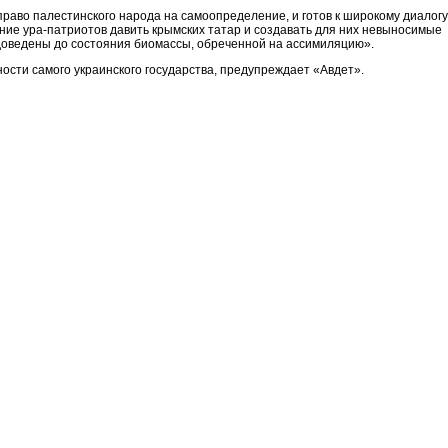
раво палестинского народа на самоопределение, и готов к широкому диалогу
ние ура-патриотов давить крымских татар и создавать для них невыносимые
 доведены до состояния биомассы, обреченной на ассимиляцию».
ости самого украинского государства, предупреждает «Авдет».