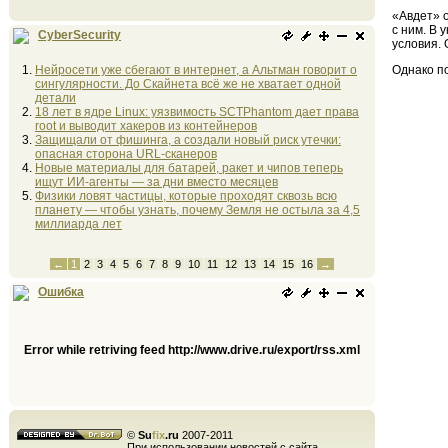
«Авдет» о
с ним. В
CyberSecurity
условия.
Нейросети уже сбегают в интернет, а Альтман говорит о
Однако по
сингулярности. До Скайнета всё же не хватает одной
детали
18 лет в ядре Linux: уязвимость SCTPhantom дает права
root и выводит хакеров из контейнеров
Защищали от фишинга, а создали новый риск утечки:
опасная сторона URL-сканеров
Новые материалы для батарей, ракет и чипов теперь
ищут ИИ-агенты — за дни вместо месяцев
Физики ловят частицы, которые проходят сквозь всю
планету — чтобы узнать, почему Земля не остыла за 4,5
миллиарда лет
←
1
2
3
4
5
6
7
8
9
10
11
12
13
14
15
16
→
Ошибка
Error while retriving feed http://www.drive.ru/export/rss.xml
©
Su
fix
.ru
2007-2011
При использовании новостей с сайта,