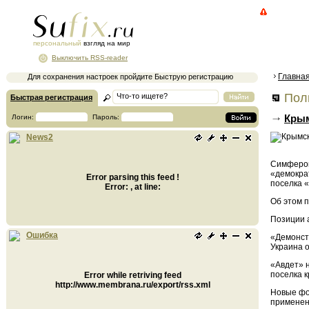
персональный
взгляд на мир
Выключить RSS-reader
Главна
Для сохранения настроек пройдите Быструю регистрацию
Поли
Быстрая регистрация
Крым
Логин:
Пароль:
News2
Симферопо
«демокра
Error parsing this feed !
поселка 
Error: , at line:
Об этом 
Позиции а
Ошибка
«Демонст
Украина о
«Авдет» 
поселка 
Error while retriving feed
http://www.membrana.ru/export/rss.xml
Новые фо
применени