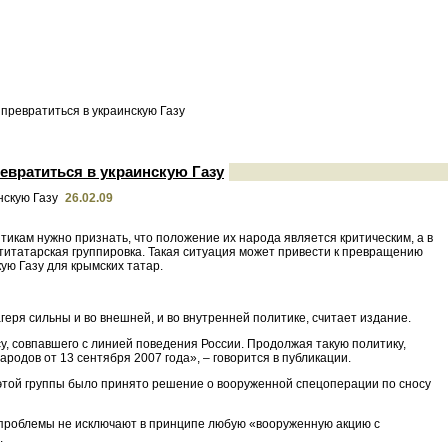
ревратиться в украинскую Газу
евратиться в украинскую Газу
26.02.09
икам нужно признать, что положение их народа является критическим, а в
титатарская группировка. Такая ситуация может привести к превращению
ую Газу для крымских татар.
еря сильны и во внешней, и во внутренней политике, считает издание.
, совпавшего с линией поведения России. Продолжая такую политику,
одов от 13 сентября 2007 года», – говорится в публикации.
 этой группы было принято решение о вооруженной спецоперации по сносу
проблемы не исключают в принципе любую «вооруженную акцию с
.