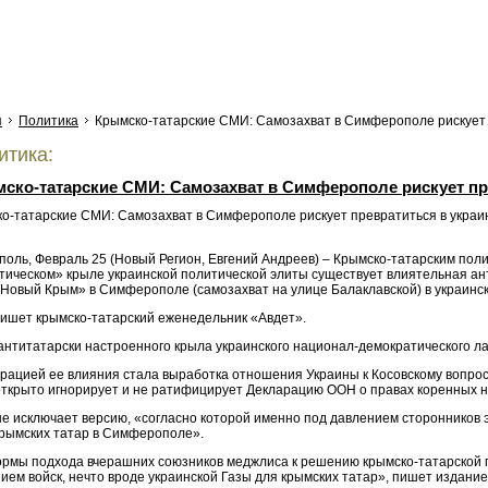
я
Политика
Крымско-татарские СМИ: Самозахват в Симферополе рискует п
тика:
ско-татарские СМИ: Самозахват в Симферополе рискует пр
ль, Февраль 25 (Новый Регион, Евгений Андреев) – Крымско-татарским полит
тическом» крыле украинской политической элиты существует влиятельная ан
«Новый Крым» в Симферополе (самозахват на улице Балаклавской) в украинск
пишет крымско-татарский еженедельник «Авдет».
нтитатарски настроенного крыла украинского национал-демократического лаг
рацией ее влияния стала выработка отношения Украины к Косовскому вопросу
ткрыто игнорирует и не ратифицирует Декларацию ООН о правах коренных нар
не исключает версию, «согласно которой именно под давлением сторонников
крымских татар в Симферополе».
рмы подхода вчерашних союзников меджлиса к решению крымско-татарской 
ем войск, нечто вроде украинской Газы для крымских татар», пишет издание