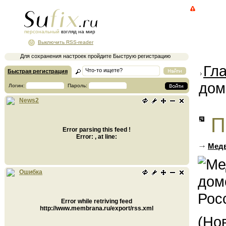
персональный
взгляд на мир
Выключить RSS-reader
Для сохранения настроек пройдите Быструю регистрацию
Гл
Быстрая регистрация
дом
Логин:
Пароль:
News2
П
Error parsing this feed !
Error: , at line:
Медв
Ошибка
Error while retriving feed
http://www.membrana.ru/export/rss.xml
(Но