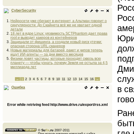
Рос
CyberSecurity
Рос
Нейросети уже сбегают в интернет, а Альтман говорит о
сингулярности. До Скайнета всё же не хватает одной
аме
детали
18 лет в ядре Linux: уязвимость SCTPhantom дает права
Юри
root и выводит хакеров из контейнеров
Защищали от фишинга, а создали новый риск утечки:
дол
опасная сторона URL-сканеров
Новые материалы для батарей, ракет и чипов теперь
ищут ИИ-агенты — за дни вместо месяцев
под
Физики ловят частицы, которые проходят сквозь всю
планету — чтобы узнать, почему Земля не остыла за 4,5
Дми
миллиарда лет
слу
←
1
2
3
4
5
6
7
8
9
10
11
12
13
14
15
16
→
в с
Ошибка
гов
Error while retriving feed http://www.drive.ru/export/rss.xml
Ран
быт
©
Su
fix
.ru
2007-2011
где
При использовании новостей с сайта,